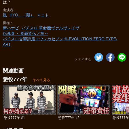
は？
出演者
嵐
HYO．（飄）
マコト
機種
新ハナビ
パチスロ 革命機ヴァルヴレイヴ
忍魂参 ～奥義皆伝ノ章～
パチスロ交響詩篇エウレカセブンHI‐EVOLUTION ZERO TYPE‐
ART
シェアする
関連動画
懲役777年
すべて見る
懲役777年 #1
懲役777年 #2
懲役777年