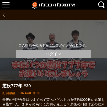
この動画を視聴するにはログインが必要です。
ログイン
懲役777年 #30
配信開始日：2024年06月13日
最後の刑務作業は今まで出て貰ったゲストの負債約8000枚の返済を
目指す3人。まさかの展開に光明が見える？最後の刑務作業の結末