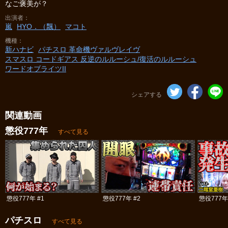
なご褒美が？
出演者
嵐
HYO．（飄）
マコト
機種
新ハナビ
パチスロ 革命機ヴァルヴレイヴ
スマスロ コードギアス 反逆のルルーシュ/復活のルルーシュ
ワードオブライツII
シェアする
関連動画
懲役777年
すべて見る
懲役777年 #1
懲役777年 #2
懲役777年
パチスロ
すべて見る