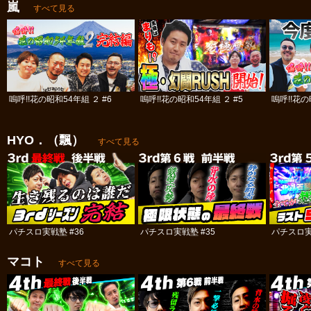
嵐
すべて見る
嗚呼!!花の昭和54年組 ２ #6
嗚呼!!花の昭和54年組 ２ #5
嗚呼!!花の
HYO．（飄）
すべて見る
パチスロ実戦塾 #36
パチスロ実戦塾 #35
パチスロ実
マコト
すべて見る