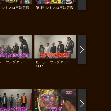
回 レトスロ王決定戦
第1回 レトスロ王決定戦
帰ってきた なんと
らんぷり #83
シ・ヤングアワー
ヒロシ・ヤングアワー
おっさんのおっさん
#652
るおっさんのための
ぱちんこ大会inマル
川越店 #後編