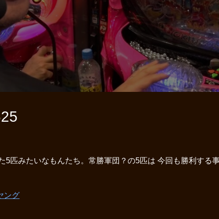
25
した5匹みたいなもんたち。常勝軍団？の5匹は 今回も勝利する
ヤング