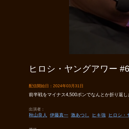
ヒロシ・ヤングアワー #6
配信開始日：2024年03月31日
前半戦をマイナス4,500ポンでなんとか折り返
出演者
秋山良人
伊藤真一
激あつし
ヒキ強
ヒロシ・