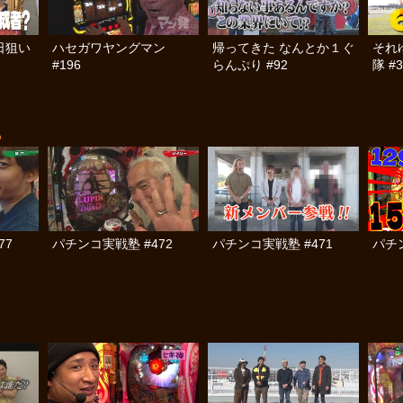
日狙い
ハセガワヤングマン
帰ってきた なんとか１ぐ
それ
#196
らんぷり #92
隊 #3
る
77
パチンコ実戦塾 #472
パチンコ実戦塾 #471
パチン