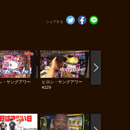
シェアする
シ・ヤングアワー
ヒロシ・ヤングアワー
ヒロシ・ヤングアワ
#229
#230