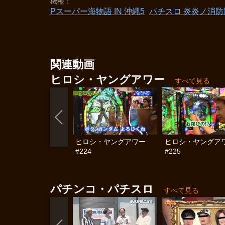
機種
Pスーパー海物語 IN 沖縄5
パチスロ 炎炎ノ消防
関連動画
ヒロシ・ヤングアワー
すべて見る
ヒロシ・ヤングアワー
ヒロシ・ヤングア
#224
#225
パチンコ・パチスロ
すべて見る