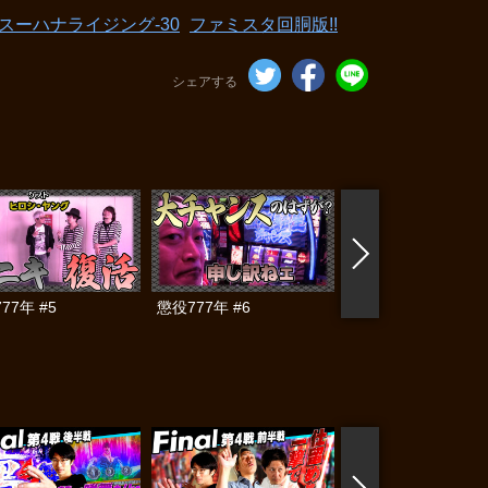
スーハナライジング‐30
ファミスタ回胴版!!
シェアする
77年 #5
懲役777年 #6
懲役777年 #7