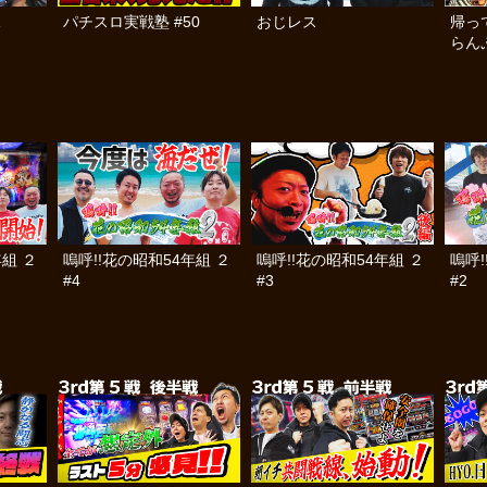
1
パチスロ実戦塾 #50
おじレス
帰っ
らんぷ
年組 ２
嗚呼!!花の昭和54年組 ２
嗚呼!!花の昭和54年組 ２
嗚呼!
#4
#3
#2