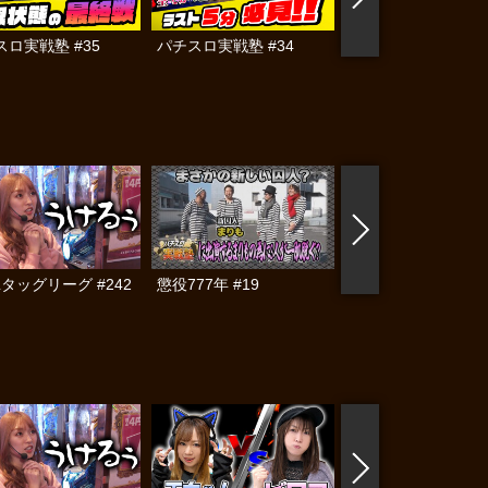
スロ実戦塾 #35
パチスロ実戦塾 #34
パチスロ実戦塾 #33
Lタッグリーグ #242
懲役777年 #19
PPSLタッグリーグ #