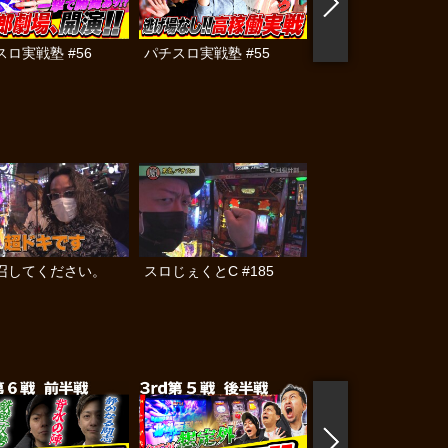
スロ実戦塾 #56
パチスロ実戦塾 #55
第1回 レトスロ王
#4
召してください。
スロじぇくとC #185