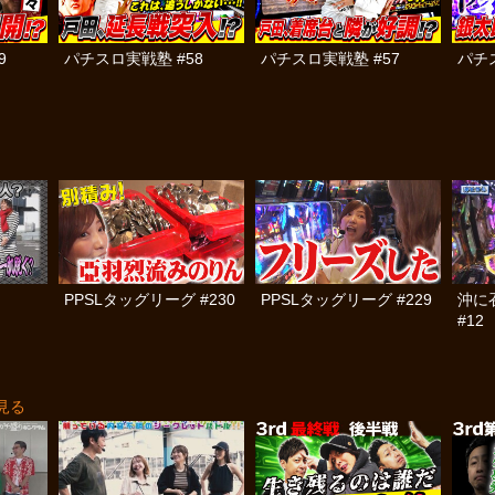
9
パチスロ実戦塾 #58
パチスロ実戦塾 #57
パチ
PPSLタッグリーグ #230
PPSLタッグリーグ #229
沖に
#12
見る