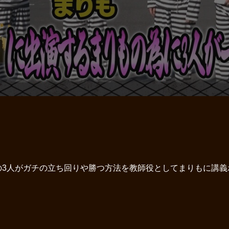
の3人がガチの立ち回りや勝つ方法を教師役としてまりもに講義