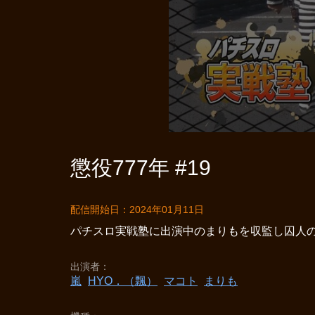
懲役777年 #19
配信開始日：2024年01月11日
パチスロ実戦塾に出演中のまりもを収監し囚人
出演者
嵐
HYO．（飄）
マコト
まりも