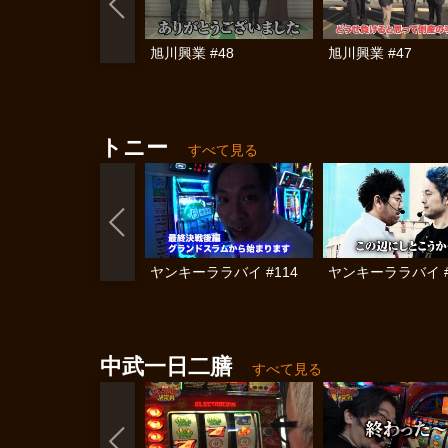
旭川興業 #48
旭川興業 #47
トニー
すべて見る
ヤンキーララバイ #114
ヤンキーララバイ #
中武一日二膳
すべて見る