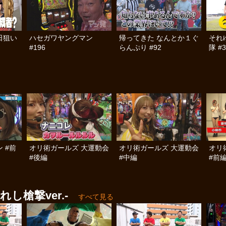
日狙い
ハセガワヤングマン
帰ってきた なんとか１ぐ
それ
#196
らんぷり #92
隊 #3
 #前
オリ術ガールズ 大運動会
オリ術ガールズ 大運動会
オリ
#後編
#中編
#前
槍撃ver.‐
すべて見る