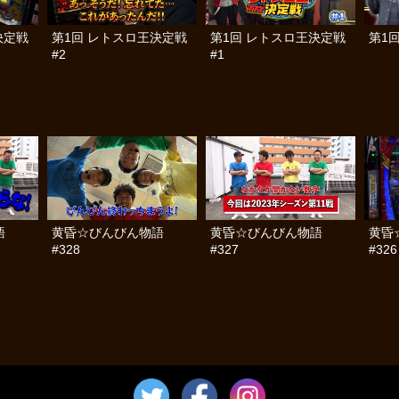
決定戦
第1回 レトスロ王決定戦
第1回 レトスロ王決定戦
第1
#2
#1
語
黄昏☆びんびん物語
黄昏☆びんびん物語
黄昏
#328
#327
#326