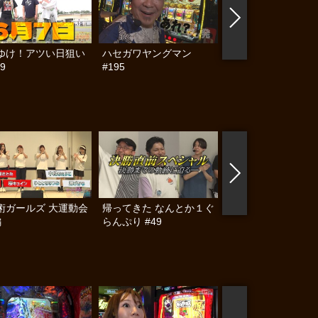
ゆけ！アツい日狙い
ハセガワヤングマン
帰ってきた なんと
9
#195
らんぷり #91
術ガールズ 大運動会
帰ってきた なんとか１ぐ
帰ってきた なんと
編
らんぷり #49
らんぷり #42