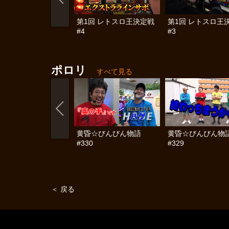
第1回 レトスロ王決定戦
第1回 レトスロ王
#4
#3
ポロリ
すべて見る
黄昏☆びんびん物語
黄昏☆びんびん物
#330
#329
＜ 戻る