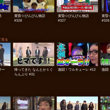
語
黄昏☆びんびん物語
黄昏☆びんびん物語
黄昏
#328
#327
#326
て見る
ワー
帰ってきた なんとか１ぐ
激闘！ワルキューレ #12
激闘
らんぷり #31