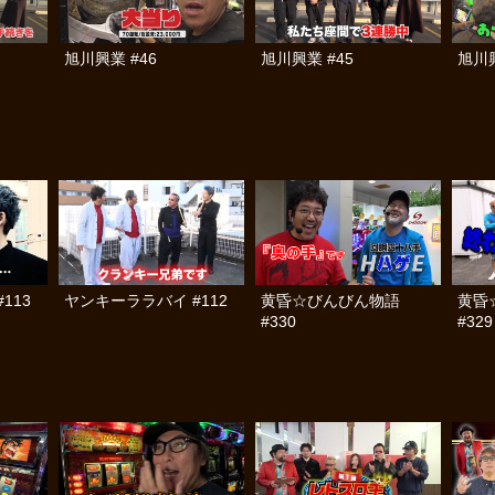
旭川興業 #46
旭川興業 #45
旭川興
113
ヤンキーララバイ #112
黄昏☆びんびん物語
黄昏
#330
#329