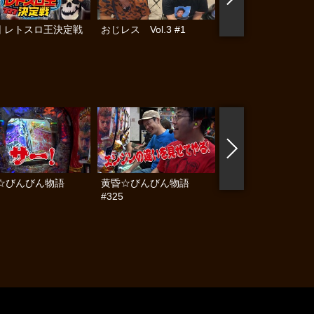
回 レトスロ王決定戦
おじレス Vol.3 #1
おじレス
☆びんびん物語
黄昏☆びんびん物語
黄昏☆びんびん物語
#325
#324