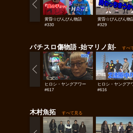
黄昏☆びんびん物語
黄昏☆びんびん物
#330
#329
パチスロ傷物語 ‐始マリノ刻‐
すべ
ヒロシ・ヤングアワー
ヒロシ・ヤングア
#617
#616
木村魚拓
すべて見る