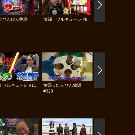
☆びんびん物語
激闘！ワルキューレ #8
黄昏☆びんびん物語
#325
！ワルキューレ #11
黄昏☆びんびん物語
ヒロシ・ヤングアワ
#328
#605