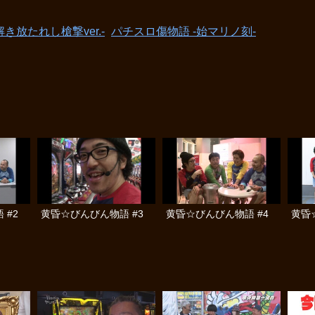
放たれし槍撃ver.‐
パチスロ傷物語 ‐始マリノ刻‐
 #2
黄昏☆びんびん物語 #3
黄昏☆びんびん物語 #4
黄昏