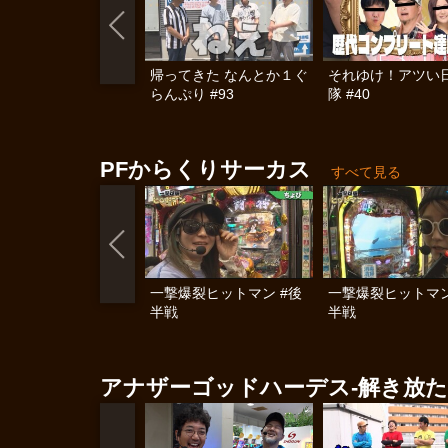
帰ってきた なんとか１ぐ
それゆけ！アツい
らんぷり #93
隊 #40
PFからくりサーカス
すべて見る
一撃爆裂ヒットマン #後
一撃爆裂ヒットマン
半戦
半戦
アナザーゴッドハーデス‐解き放たれし