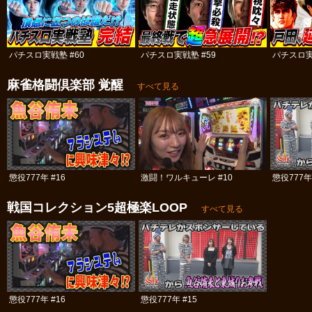
パチスロ実戦塾 #60
パチスロ実戦塾 #59
パチスロ実
麻雀格闘倶楽部 覚醒
すべて見る
懲役777年 #16
激闘！ワルキューレ #10
懲役777年 
戦国コレクション5超極楽LOOP
すべて見る
懲役777年 #16
懲役777年 #15