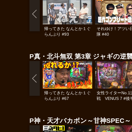
帰ってきた なんとか１ぐ
それゆけ！アツい
らんぷり #93
隊 #40
P真・北斗無双 第3章 ジャギの逆
帰ってきた なんとか１ぐ
女性ライターNo.1
らんぷり #67
戦 VENUS 7 #
P神・天才バカボン～甘神SPEC～