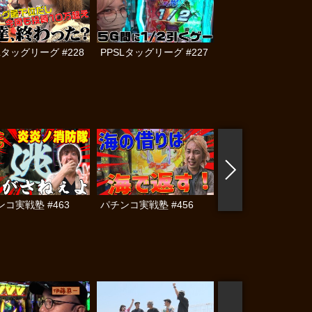
Lタッグリーグ #228
PPSLタッグリーグ #227
コ実戦塾 #463
パチンコ実戦塾 #456
パチンコ実戦塾 #45