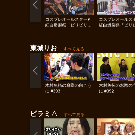
コスプレオールスター♥
コスプレオールス
紅白爆裂祭「ビリビリナ
紅白爆裂祭「ビリ
ース編」 #後編
ース編」 #前編
東城りお
すべて見る
木村魚拓の窓際の向こう
木村魚拓の窓際の
に #393
に #392
ピラミ△
すべて見る