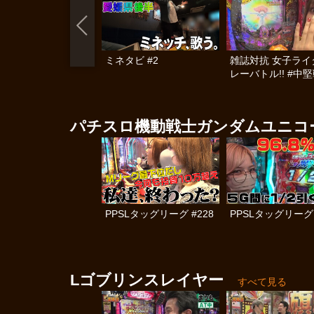
ミネタビ #2
雑誌対抗 女子ライ
レーバトル!! #中堅
編
パチスロ機動戦士ガンダムユニコ
PPSLタッグリーグ #228
PPSLタッグリーグ 
Lゴブリンスレイヤー
すべて見る