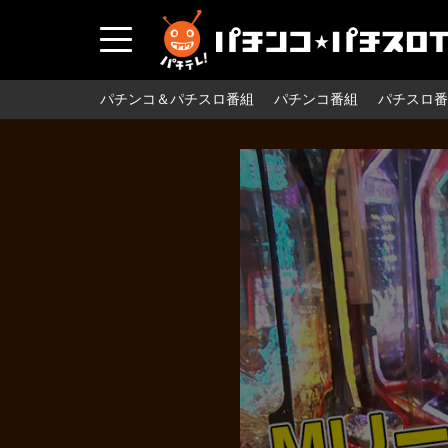
パチンコ＆パチスロ番組
パチンコ番組
パチスロ番