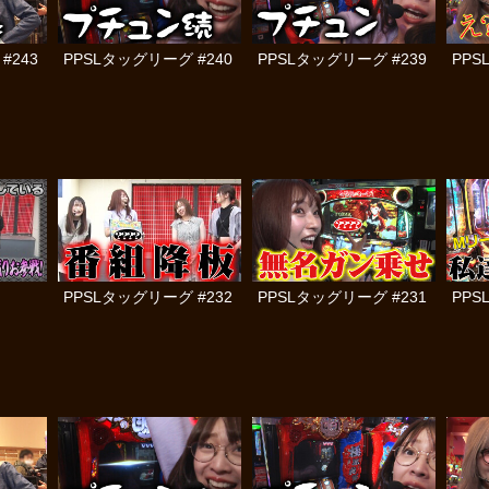
#243
PPSLタッグリーグ #240
PPSLタッグリーグ #239
PPS
PPSLタッグリーグ #232
PPSLタッグリーグ #231
PPS