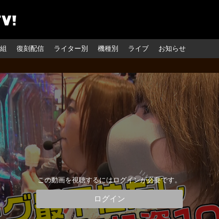
組
復刻配信
ライター別
機種別
ライブ
お知らせ
この動画を視聴するにはログインが必要です。
ログイン