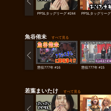
PPSLタッグリーグ #244
PPSLタッグリーグ 
魚谷侑未
すべて見る
懲役777年 #16
懲役777年 #15
若葉まいたけ
すべて見る