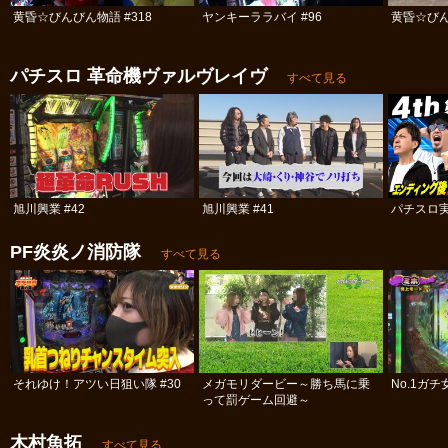
黄昏☆びんびん物語 #318
ヤンキーララバイ #96
黄昏☆びん
パチスロ 革命機ヴァルヴレイヴ
すべて見る
旭川興業 #42
旭川興業 #41
パチスロ実
PF炎炎ノ消防隊
すべて見る
それゆけ！アツい日狙い隊 #30
メガモリダービー～勝ち馬に乗
No.1ガ
って罰ゲーム回避～
木村魚拓
すべて見る