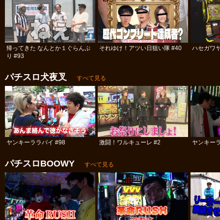
帰ってきた なんとか１ぐらんぷ
それゆけ！アツい日狙い隊 #40
ハセガワヤ
り #93
パチスロ犬夜叉
すべて見る
ヤンキーララバイ #98
激闘！ワルキューレ #2
ヤンキーラ
パチスロBOOWY
すべて見る