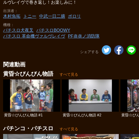
ルヴレイヴで巻き返し！お楽しみに！
出演者
木村魚拓
トニー
中武一日二膳
ポロリ
機種
パチスロ犬夜叉
パチスロBOOWY
パチスロ 革命機ヴァルヴレイヴ
PF炎炎ノ消防隊
シェアする
関連動画
黄昏☆びんびん物語
すべて見る
黄昏☆びんびん物語 #1
黄昏☆びんびん物語 #2
黄昏☆びん
パチンコ・パチスロ
すべて見る