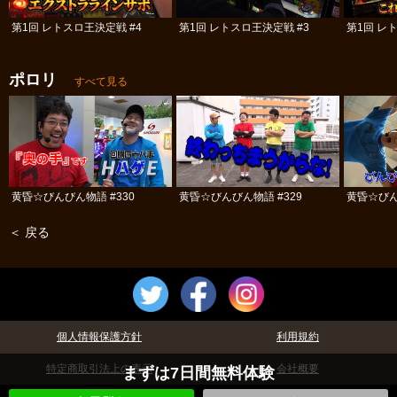
第1回 レトスロ王決定戦 #4
第1回 レトスロ王決定戦 #3
第1回 レ
ポロリ
すべて見る
黄昏☆びんびん物語 #330
黄昏☆びんびん物語 #329
黄昏☆びん
＜ 戻る
個人情報保護方針
利用規約
特定商取引法上の表示
会社概要
まずは7日間無料体験