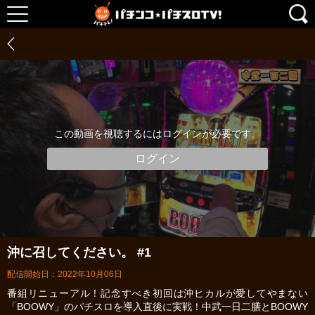
この動画を視聴するにはログインが必要です。
ログイン
沖に召してください。 #1
配信開始日：2022年10月06日
番組リニューアル！記念すべき初回は沖ヒカルが愛してやまない
「BOOWY」のパチスロを導入直後に実戦！中武一日二膳とBOOWY