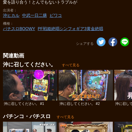
愛を語り合う！とんでもないトラブルが
出演者
沖ヒカル
中武一日二膳
ビワコ
機種
パチスロBOOWY
PF戦姫絶唱シンフォギア3黄金絶唱
シェアする
関連動画
沖に召してください。
すべて見る
沖に召してください。 #1
沖に召してください。 #2
沖に召して
パチンコ・パチスロ
すべて見る