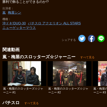
勝利で飾ることができるのか!?
出演者
嵐
梅屋シン
機種
沖ドキ!DUO‐30
パチスロ アクエリオン ALL STARS
ニューゲッターマウス
シェアする
関連動画
嵐・梅屋のスロッターズ☆ジャーニー
すべて見る
嵐・梅屋のスロッターズ☆ジャ
嵐・梅屋のスロッターズ☆ジャ
嵐・梅屋
ーニー #1
ーニー #2
ーニー #3
パチスロ
すべて見る