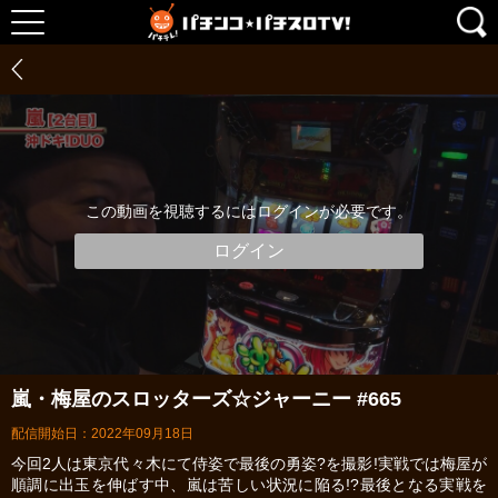
この動画を視聴するにはログインが必要です。
ログイン
嵐・梅屋のスロッターズ☆ジャーニー #665
配信開始日：2022年09月18日
今回2人は東京代々木にて侍姿で最後の勇姿?を撮影!実戦では梅屋が
順調に出玉を伸ばす中、嵐は苦しい状況に陥る!?最後となる実戦を