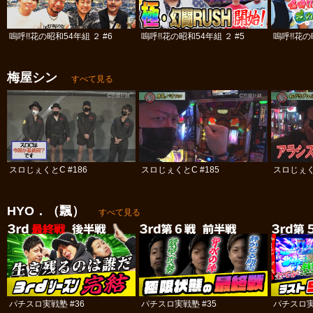
嗚呼!!花の昭和54年組 ２ #6
嗚呼!!花の昭和54年組 ２ #5
嗚呼!!花の
梅屋シン
すべて見る
スロじぇくとC #186
スロじぇくとC #185
スロじぇくと
HYO．（飄）
すべて見る
パチスロ実戦塾 #36
パチスロ実戦塾 #35
パチスロ実