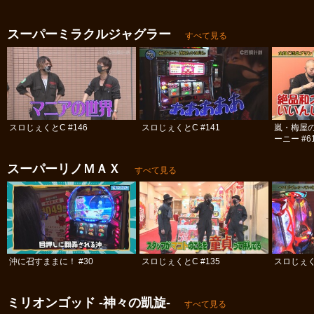
スーパーミラクルジャグラー
すべて見る
スロじぇくとC #146
スロじぇくとC #141
嵐・梅屋
ーニー #6
スーパーリノＭＡＸ
すべて見る
沖に召すままに！ #30
スロじぇくとC #135
スロじぇくと
ミリオンゴッド -神々の凱旋-
すべて見る