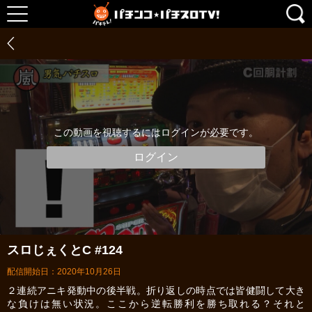
この動画を視聴するにはログインが必要です。
ログイン
スロじぇくとC #124
配信開始日：2020年10月26日
２連続アニキ発動中の後半戦。折り返しの時点では皆健闘して大き
な負けは無い状況。ここから逆転勝利を勝ち取れる？それと