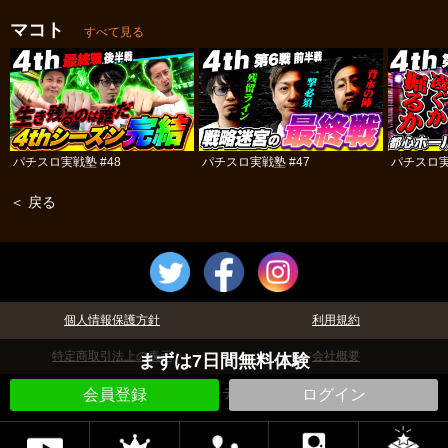
マコト
すべて見る
パチスロ実戦塾 #48
パチスロ実戦塾 #47
パチスロ実
＜ 戻る
個人情報保護方針
利用規約
特定商取引法上の表示
会社概要
まずは7日間無料体験
©パチテレ！
会員登録
ログイン