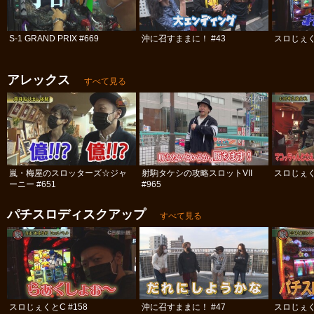
S-1 GRAND PRIX #669
沖に召すままに！ #43
スロじぇくと
アレックス
すべて見る
嵐・梅屋のスロッターズ☆ジャ
射駒タケシの攻略スロットVII
スロじぇくと
ーニー #651
#965
パチスロディスクアップ
すべて見る
スロじぇくとC #158
沖に召すままに！ #47
スロじぇくと