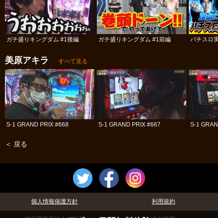
ガチ盛りキングダム #1後編
ガチ盛りキングダム #1前編
パチスロ実
美原アキラ
すべて見る
S-1 GRAND PRIX #668
S-1 GRAND PRIX #667
S-1 GRAN
＜ 戻る
個人情報保護方針
利用規約