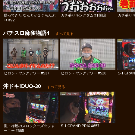
帰ってきた なんとか１ぐらんぷ
ガチ盛りキングダム #1後編
ガチ盛りキ
り #92
パチスロ麻雀物語4
すべて見る
ヒロシ・ヤングアワー #537
ヒロシ・ヤングアワー #528
S-1 GRAN
沖ドキ!DUO‐30
すべて見る
嵐・梅屋のスロッターズ☆ジャ
S-1 GRAND PRIX #657
ーニー #665