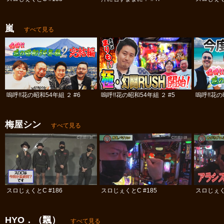
嵐
すべて見る
嗚呼!!花の昭和54年組 ２ #6
嗚呼!!花の昭和54年組 ２ #5
嗚呼!!花の
梅屋シン
すべて見る
スロじぇくとC #186
スロじぇくとC #185
スロじぇくと
HYO．（飄）
すべて見る