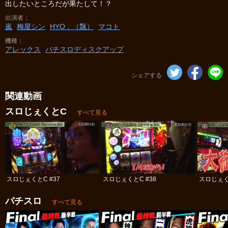
出したいところだが果たして！？
出演者
嵐
梅屋シン
HYO．（飄）
マコト
機種
アレックス
パチスロディスクアップ
シェアする
関連動画
スロじぇくとC
すべて見る
スロじぇくとC #37
スロじぇくとC #38
スロじぇく
パチスロ
すべて見る