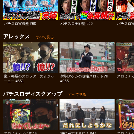
パチスロ実戦塾 #60
パチスロ実戦塾 #59
パチスロ実
アレックス
すべて見る
嵐・梅屋のスロッターズ☆ジャ
射駒タケシの攻略スロットVII
スロじぇくと
ーニー #651
#965
パチスロディスクアップ
すべて見る
スロじぇくとC #158
沖に召すままに！ #47
スロじぇくと