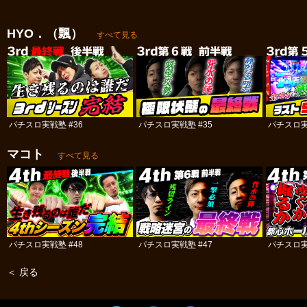
HYO．（飄）
すべて見る
パチスロ実戦塾 #36
パチスロ実戦塾 #35
パチスロ実
マコト
すべて見る
パチスロ実戦塾 #48
パチスロ実戦塾 #47
パチスロ実
＜ 戻る