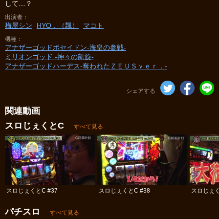
して…？
出演者
梅屋シン
HYO．（飄）
マコト
機種
アナザーゴッドポセイドン-海皇の参戦-
ミリオンゴッド -神々の凱旋-
アナザーゴッドハーデス-奪われたＺＥＵＳｖｅｒ．-
シェアする
関連動画
スロじぇくとC
すべて見る
スロじぇくとC #37
スロじぇくとC #38
スロじぇく
パチスロ
すべて見る