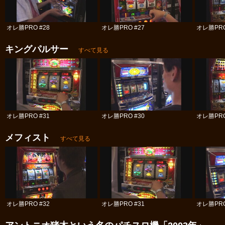
オレ勝PRO #28
オレ勝PRO #27
オレ勝PRO
キングパルサー
すべて見る
オレ勝PRO #31
オレ勝PRO #30
オレ勝PRO
メフィスト
すべて見る
オレ勝PRO #32
オレ勝PRO #31
オレ勝PRO