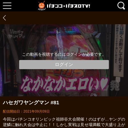
この動画を視聴するにはログインが必要です。
ログイン
ハセガワヤングマン #81
配信開始日：2021年09月09日
今回はパチンコオリンピック祖師谷大会開催！のはずが…ヤングの
逆鱗に触れ大会は中止に！！しかし実戦は見せ場満載で大盛り上が