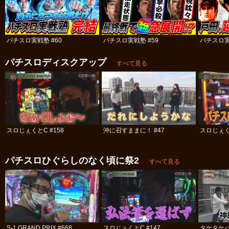
パチスロ実戦塾 #60
パチスロ実戦塾 #59
パチスロ実
パチスロディスクアップ
すべて見る
スロじぇくとC #158
沖に召すままに！ #47
スロじぇくと
パチスロひぐらしのなく頃に祭2
すべて見る
S-1 GRAND PRIX #668
スロじぇくとC #147
タケタケバ