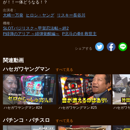
が！！一体どうなる！？
出演者
大崎一万発
ヒロシ・ヤング
リスキー長谷川
機種
SLOTバジリスク～甲賀忍法帖～絆2
P緋弾のアリア ～緋弾覚醒編～
P北斗の拳8 救世主
シェアする
関連動画
ハセガワヤングマン
すべて見る
ハセガワヤングマン #24
ハセガワヤングマン #25
ハセガワヤ
パチンコ・パチスロ
すべて見る