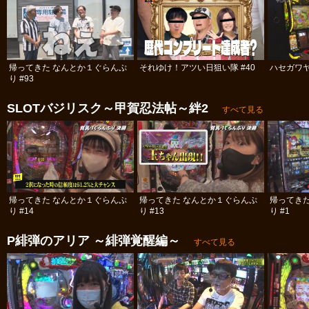
帰ってきた なんとか１ぐらんぷ
それゆけ！アツい日狙い隊 #40
ハセガワヤ
り #93
SLOTバジリスク～甲賀忍法帖～絆2
すべて見る
帰ってきた なんとか１ぐらんぷ
帰ってきた なんとか１ぐらんぷ
帰ってき
り #14
り #13
り #1
P緋弾のアリア ～緋弾覚醒編～
すべて見る