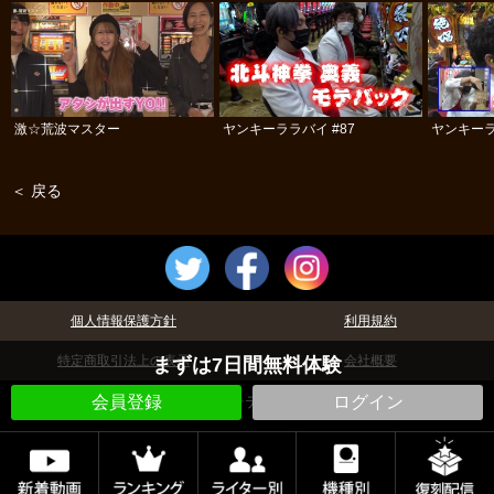
激☆荒波マスター
ヤンキーララバイ #87
ヤンキーラ
＜ 戻る
個人情報保護方針
利用規約
特定商取引法上の表示
会社概要
まずは7日間無料体験
©パチテレ！
会員登録
ログイン