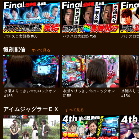
パチスロ実戦塾 #60
パチスロ実戦塾 #59
パチスロ実
復刻配信
すべて見る
水瀬＆りっきぃ☆のロックオン
水瀬＆りっきぃ☆のロックオン
水瀬＆り
#156
#155
#154
アイムジャグラーＥＸ
すべて見る