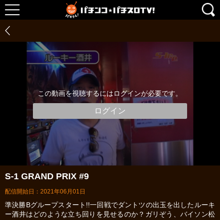
この動画を視聴するにはログインが必要です。
ログイン
S-1 GRAND PRIX #9
配信開始日：2021年06月01日
準決勝Bグループスタート!!一回戦でダントツの出玉を出したルーキ
ー酒井はどのような立ち回りを見せるのか？ガリぞう、バイソン松