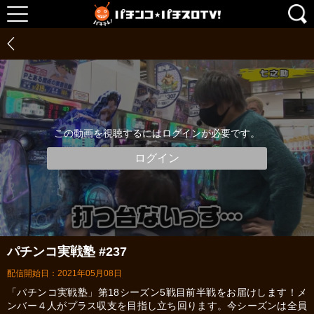
この動画を視聴するにはログインが必要です。
ログイン
パチンコ実戦塾 #237
配信開始日：2021年05月08日
「パチンコ実戦塾」第18シーズン5戦目前半戦をお届けします！メ
ンバー４人がプラス収支を目指し立ち回ります。今シーズンは全員