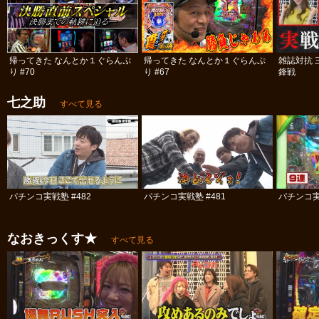
帰ってきた なんとか１ぐらんぷ
帰ってきた なんとか１ぐらんぷ
雑誌対抗 
り #70
り #67
鋒戦
七之助
すべて見る
パチンコ実戦塾 #482
パチンコ実戦塾 #481
パチンコ実
なおきっくす★
すべて見る