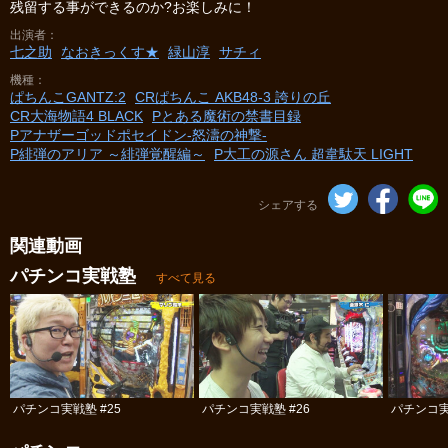
残留する事ができるのか?お楽しみに！
出演者
七之助
なおきっくす★
緑山淳
サチィ
機種
ぱちんこGANTZ:2
CRぱちんこ AKB48‐3 誇りの丘
CR大海物語4 BLACK
Pとある魔術の禁書目録
Pアナザーゴッドポセイドン‐怒濤の神撃‐
P緋弾のアリア ～緋弾覚醒編～
P大工の源さん 超韋駄天 LIGHT
シェアする
関連動画
パチンコ実戦塾
すべて見る
パチンコ実戦塾 #25
パチンコ実戦塾 #26
パチンコ実