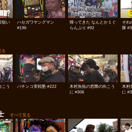
日狙い
ハセガワヤングマン
帰ってきた なんとか１ぐ
それ
#196
らんぷり #92
隊 #3
見る
向こう
パチンコ実戦塾 #222
木村魚拓の窓際の向こう
木村
に #306
に #3
士
すべて見る