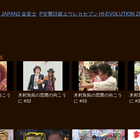
JAPAN2 金富士
P交響詩篇エウレカセブン HI‐EVOLUTION Z
る
向こう
木村魚拓の窓際の向こう
木村魚拓の窓際の向こう
木村
に #32
に #33
に #3