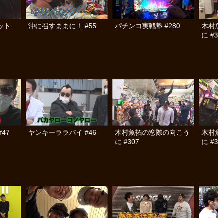
テット
沖に召すままに！ #55
パチンコ実戦塾 #280
木村
に #3
47
ヤンキーララバイ #46
木村魚拓の窓際の向こう
木村
に #307
に #3