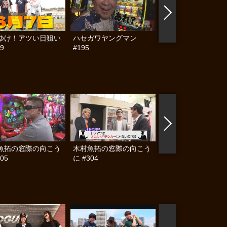
ゆけ！アツい日狙い
ハセガワヤングマン
帰ってきた なんと
9
#195
らんぷり #91
魚拓の窓際の向こう
木村魚拓の窓際の向こう
ヒロシ・ヤングアワ
05
に #304
#452