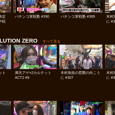
決定
パチンコ実戦塾 #390
パチンコ実戦塾 #389
木村
前半戦
に #3
TION ZERO
すべて見る
テット
満天アゲ×2カルテット
木村魚拓の窓際の向こう
木村
ACT2 #9
に #307
に #3