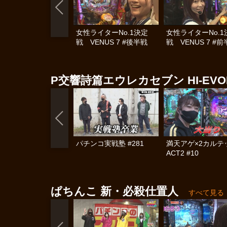
女性ライターNo.1決定
女性ライターNo.1
戦 VENUS 7 #後半戦
戦 VENUS 7 #
P交響詩篇エウレカセブン HI‐EVOLU
パチンコ実戦塾 #281
満天アゲ×2カル
ACT2 #10
ぱちんこ 新・必殺仕置人
すべて見る