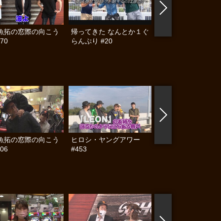
魚拓の窓際の向こう
帰ってきた なんとか１ぐ
満天アゲ×2カル
70
らんぷり #20
ACT2 #48
魚拓の窓際の向こう
ヒロシ・ヤングアワー
パチンコ実戦塾 #21
06
#453