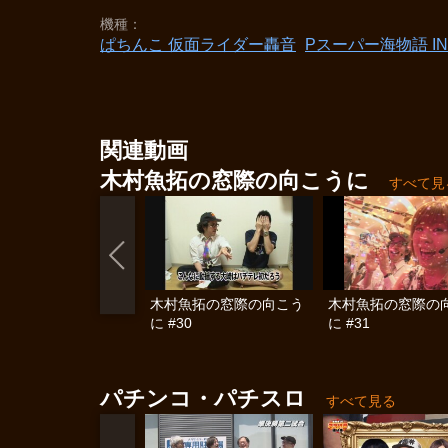
機種
ぱちんこ 仮面ライダー轟音
Pスーパー海物語 IN 
関連動画
木村魚拓の窓際の向こうに
すべて見
木村魚拓の窓際の向こう
木村魚拓の窓際の
に #30
に #31
パチンコ・パチスロ
すべて見る