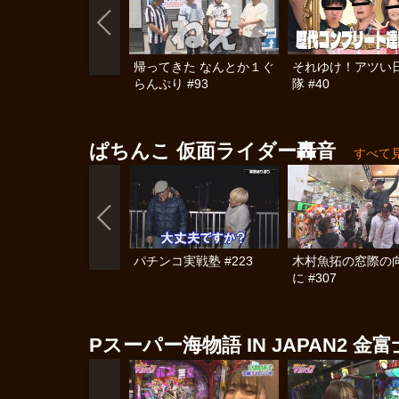
帰ってきた なんとか１ぐ
それゆけ！アツい
らんぷり #93
隊 #40
ぱちんこ 仮面ライダー轟音
すべて
パチンコ実戦塾 #223
木村魚拓の窓際の
に #307
Pスーパー海物語 IN JAPAN2 金富