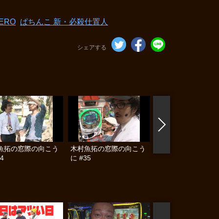
ERO
ぱちんこ 新・必殺仕置人
シェアする
魚拓の窓際の向こう
木村魚拓の窓際の向こう
木村魚拓の窓際の向
4
に #35
に #36