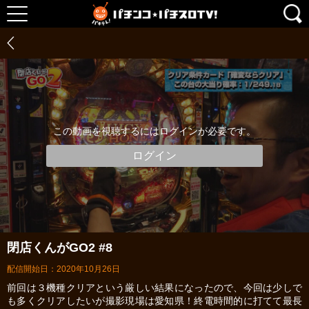
この動画を視聴するにはログインが必要です。
ログイン
閉店くんがGO2 #8
配信開始日：2020年10月26日
前回は３機種クリアという厳しい結果になったので、今回は少しで
も多くクリアしたいが撮影現場は愛知県！終電時間的に打てて最長