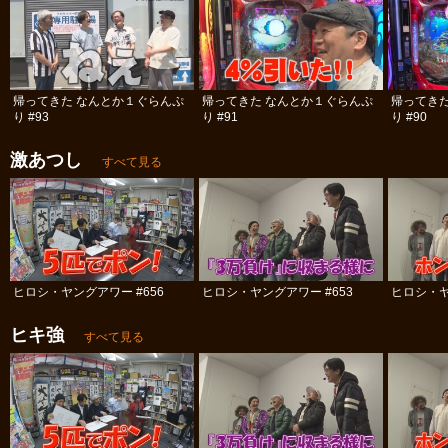
帰ってきた なんとか１ぐらんぷ
帰ってきた なんとか１ぐらんぷ
帰ってき
り #93
り #91
り #90
激あつし
すべて見る
ヒロシ・ヤングアワー #656
ヒロシ・ヤングアワー #653
ヒロシ・ヤ
ヒキ強
すべて見る