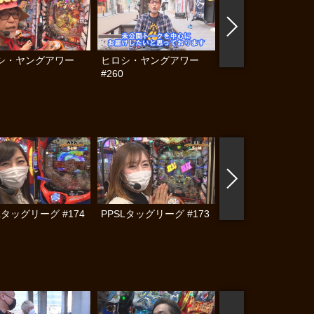
シ・ヤングアワー
ヒロシ・ヤングアワー
ヒロシ・ヤングアワ
#260
#258
Lタッグリーグ #174
PPSLタッグリーグ #173
パチンコ実戦塾 #21