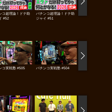
ンコ超理論！ドテ助
パチンコ超理論！ドテ助
パチンコ超理論！ド
 #52
ジャイ #51
ジャイ #50
コ実戦塾 #505
パチンコ実戦塾 #504
パチンコ実戦塾 #50