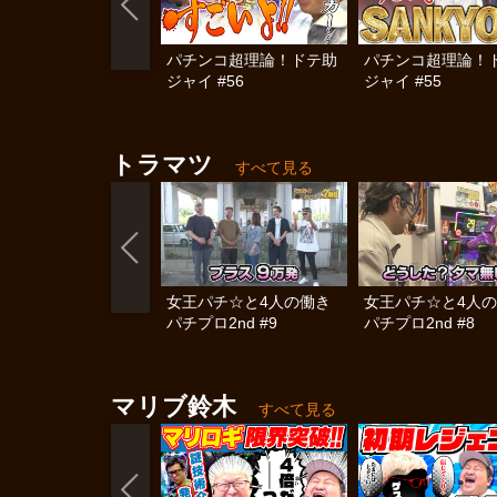
パチンコ超理論！ドテ助
パチンコ超理論！
ジャイ #56
ジャイ #55
トラマツ
すべて見る
女王パチ☆と4人の働き
女王パチ☆と4人
パチプロ2nd #9
パチプロ2nd #8
マリブ鈴木
すべて見る