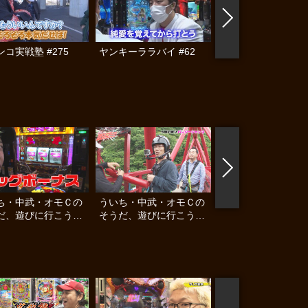
コ実戦塾 #275
ヤンキーララバイ #62
黄昏☆びんびん物語
#283
ち・中武・オモＣの
ういち・中武・オモＣの
パチンコ実戦塾 #21
だ、遊びに行こう！
そうだ、遊びに行こう！
#25