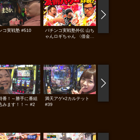
コ実戦塾 #510
パチンコ実戦塾外伝 山ち
ガチモリFIVE T #8
ゃんロギちゃん 〈借金返
済弾球録〉 #112
特番！～勝手に番組
満天アゲ×2カルテット
パチンコ実戦塾 #29
込みます！！～ #2
#39