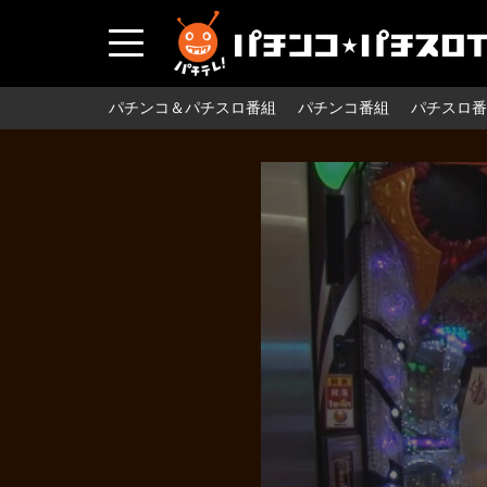
パチンコ＆パチスロ番組
パチンコ番組
パチスロ番