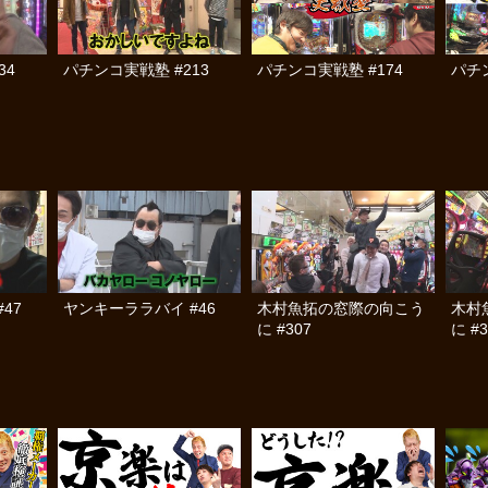
34
パチンコ実戦塾 #213
パチンコ実戦塾 #174
パチン
47
ヤンキーララバイ #46
木村魚拓の窓際の向こう
木村
に #307
に #3