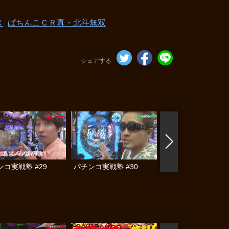
Ｃ
ぱちんこＣＲ真・北斗無双
シェアする
ンコ実戦塾 #29
パチンコ実戦塾 #30
パチンコ実戦塾 #31