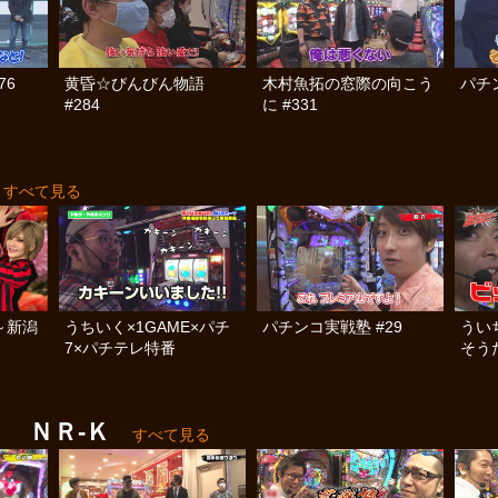
76
黄昏☆びんびん物語
木村魚拓の窓際の向こう
パチン
#284
に #331
すべて見る
～新潟
うちいく×1GAME×パチ
パチンコ実戦塾 #29
うい
7×パチテレ特番
そう
#26
 ＮＲ‐Ｋ
すべて見る