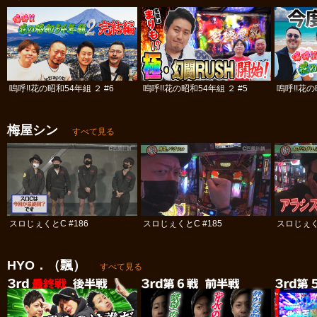
嗚呼!!花の昭和54年組 ２ #6
嗚呼!!花の昭和54年組 ２ #5
嗚呼!!花の
梅屋シン
すべて見る
スロじぇくとC #186
スロじぇくとC #185
スロじぇくと
HYO．（飄）
すべて見る