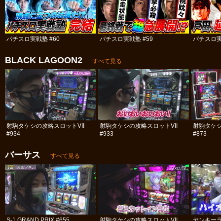
パチスロ実戦塾 #60
パチスロ実戦塾 #59
パチスロ実
BLACK LAGOON2
すべて見る
射駒タケシの攻略スロットVII
射駒タケシの攻略スロットVII
射駒タケシ
#934
#933
#873
バーサス
すべて見る
S-1 GRAND PRIX #655
射駒タケシの攻略スロットVII
ヤンキーラ