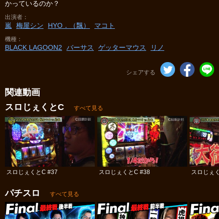
かっているのか？
出演者
嵐
梅屋シン
HYO．（飄）
マコト
機種
BLACK LAGOON2
バーサス
ゲッターマウス
リノ
シェアする
関連動画
スロじぇくとC
すべて見る
スロじぇくとC #37
スロじぇくとC #38
スロじぇく
パチスロ
すべて見る