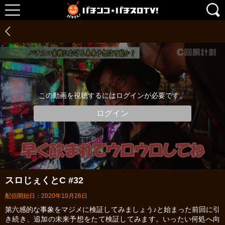
この動画を視聴するにはログインが必要です。
ログイン
スロじぇくとC #32
配信開始日：2020年10月26日
第六感的な事象をマジメに検証してみましょう♪と始まった前回に引
き続き、追加の未来予想をたて検証してみます。いったい何処へ向