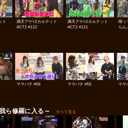
テット
満天アゲ×2カルテット
満天アゲ×2カルテット
帰っ
ACT2 #122
ACT2 #121
らんぷ
ママパチ #56
ママパチ #55
ママパ
り我ら修羅に入る～
すべて見る