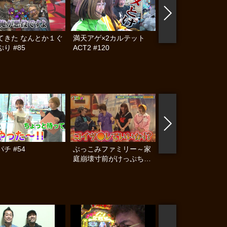
てきた なんとか１ぐ
満天アゲ×2カルテット
帰ってきた なんと
り #85
ACT2 #120
らんぷり #84
チ #54
ぶっこみファミリー～家
ママパチ #53
庭崩壊寸前がけっぷちSP
～