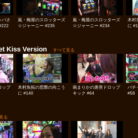
ッパさ
嵐・梅屋のスロッターズ
嵐・梅屋のスロッターズ
木村
222
☆ジャーニー #235
☆ジャーニー #234
に #1
iss Version
すべて見る
ロップ
木村魚拓の窓際の向こう
南まりかの唐突ドロップ
パチ
に #140
キック #64
#58
見る