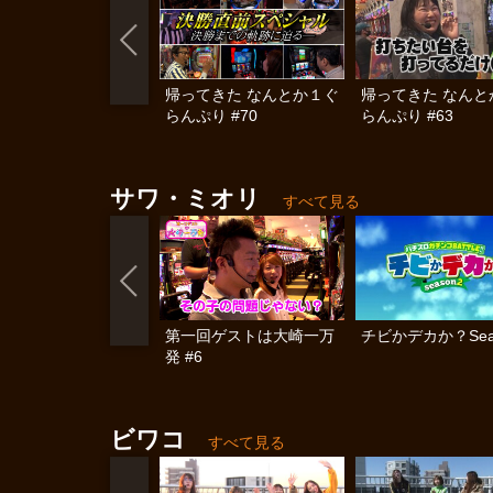
帰ってきた なんとか１ぐ
帰ってきた なんと
らんぷり #70
らんぷり #63
サワ・ミオリ
すべて見る
第一回ゲストは大崎一万
チビかデカか？Sea
発 #6
ビワコ
すべて見る