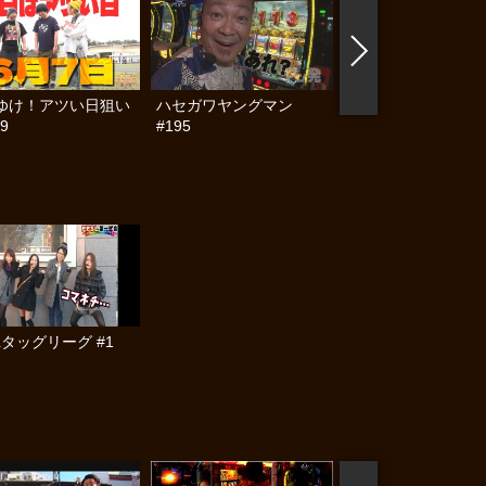
ゆけ！アツい日狙い
ハセガワヤングマン
帰ってきた なんと
9
#195
らんぷり #91
Lタッグリーグ #1