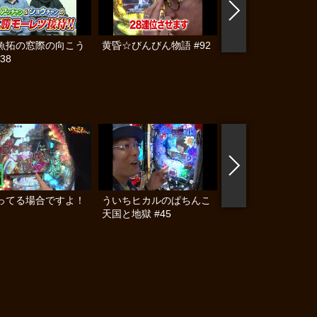
魚拓の窓際の向こう
黄昏☆びんびん物語 #92
黄昏☆びんびん物語 
38
ってる場合ですよ！
ういちヒカルのぱちんこ
パチってる場合です
天国と地獄 #45
#3