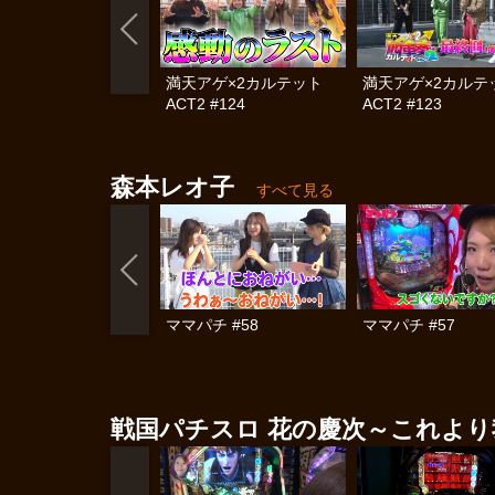
満天アゲ×2カルテット
満天アゲ×2カル
ACT2 #124
ACT2 #123
森本レオ子
すべて見る
ママパチ #58
ママパチ #57
戦国パチスロ 花の慶次～これよ