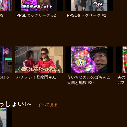
9
PPSLタッグリーグ #2
PPSLタッグリーグ #1
のロッ
パチテレ！登龍門 #31
ういちヒカルのぱちんこ
炎の
天国と地獄 #32
#22
っしょい!～
すべて見る