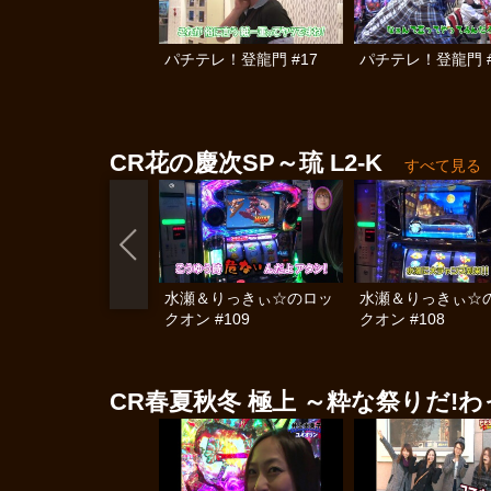
パチテレ！登龍門 #17
パチテレ！登龍門 #
CR花の慶次SP～琉 L2‐K
すべて見る
水瀬＆りっきぃ☆のロッ
水瀬＆りっきぃ☆
クオン #109
クオン #108
CR春夏秋冬 極上 ～粋な祭りだ!わ