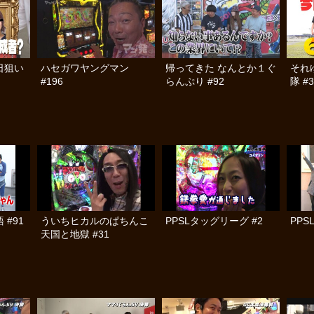
日狙い
ハセガワヤングマン
帰ってきた なんとか１ぐ
それ
#196
らんぷり #92
隊 #3
#91
ういちヒカルのぱちんこ
PPSLタッグリーグ #2
PPS
天国と地獄 #31