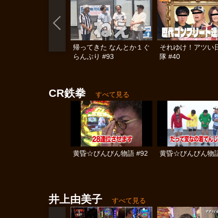
帰ってきた なんとか１ぐ
それゆけ！アツい
らんぷり #93
隊 #40
CR鉄拳
すべて見る
黄昏☆びんびん物語 #92
黄昏☆びんびん物語 
井上由美子
すべて見る