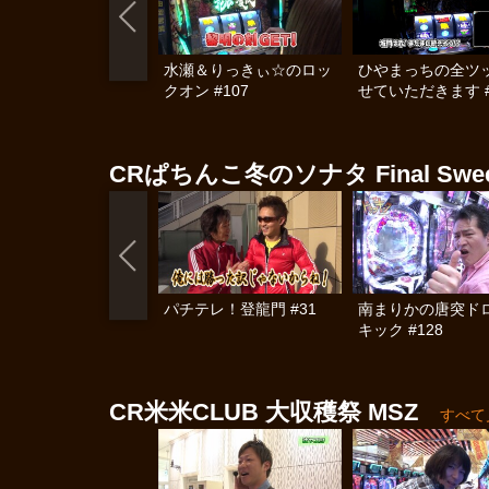
水瀬＆りっきぃ☆のロッ
ひやまっちの全ツ
クオン #107
せていただきます #
CRぱちんこ冬のソナタ Final Sweet K
パチテレ！登龍門 #31
南まりかの唐突ド
キック #128
CR米米CLUB 大収穫祭 MSZ
すべて