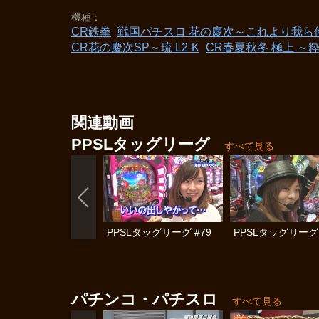
機種
CR鉄拳
戦国パチスロ 花の慶次～これより我ら
CR花の慶次SP～琉 L2‐K
CR春夏秋冬 極上 ～
関連動画
PPSLタッグリーグ
すべて見る
PPSLタッグリーグ #79
PPSLタッグリーグ 
パチンコ・パチスロ
すべて見る