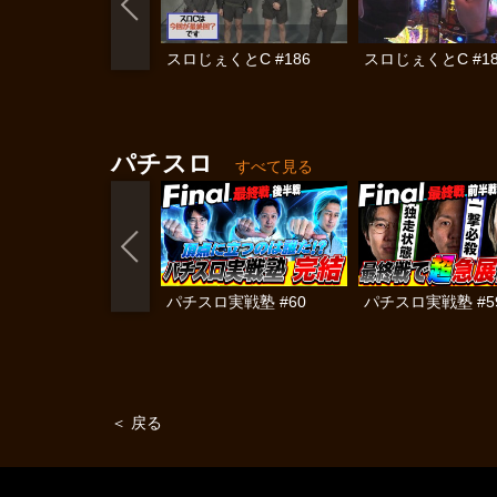
スロじぇくとC #186
スロじぇくとC #18
パチスロ
すべて見る
パチスロ実戦塾 #60
パチスロ実戦塾 #5
＜ 戻る