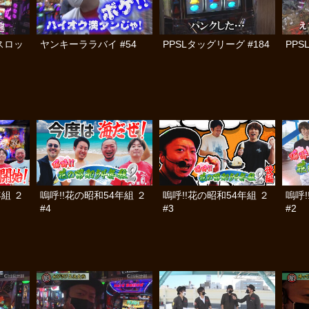
スロッ
ヤンキーララバイ #54
PPSLタッグリーグ #184
PPS
年組 ２
嗚呼!!花の昭和54年組 ２
嗚呼!!花の昭和54年組 ２
嗚呼!
#4
#3
#2