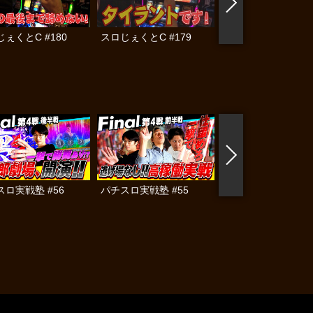
ぇくとC #180
スロじぇくとC #179
スロじぇくとC #17
スロ実戦塾 #56
パチスロ実戦塾 #55
第1回 レトスロ王
#4