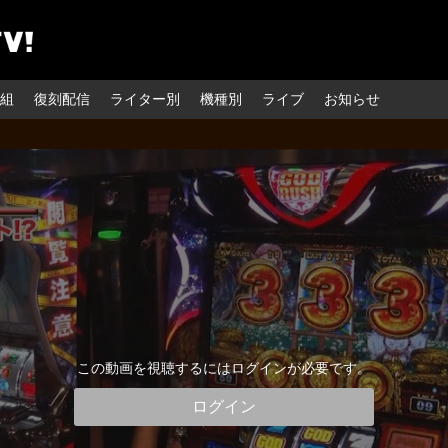
組
復刻配信
ライター別
機種別
ライブ
お知らせ
この動画を視聴するにはログインが必要です。
ログイン