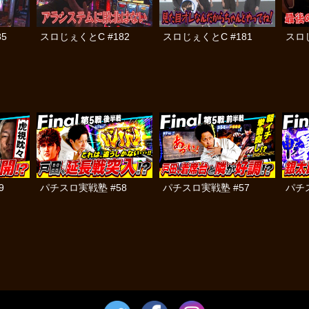
5
スロじぇくとC #182
スロじぇくとC #181
スロじ
9
パチスロ実戦塾 #58
パチスロ実戦塾 #57
パチ