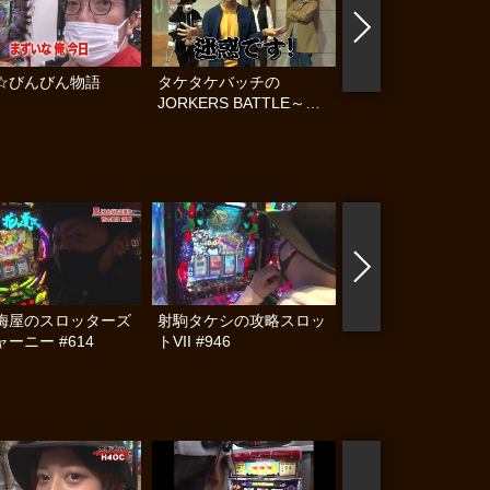
☆びんびん物語
タケタケバッチの
タケタケバッチの
JORKERS BATTLE～運
JORKERS BATTL
命の使者～ #4
命の使者～ #3
梅屋のスロッターズ
射駒タケシの攻略スロッ
スロじぇくとC #13
ーニー #614
トVII #946