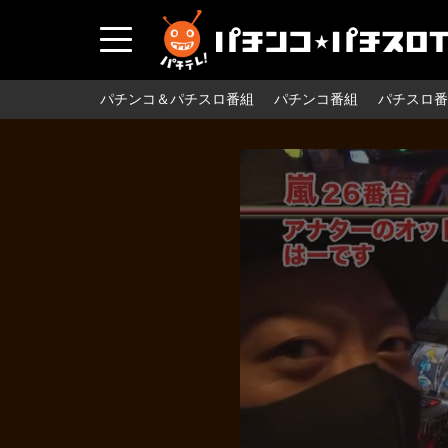
パチンコ＆パチスロ番組
パチンコ番組
パチスロ番