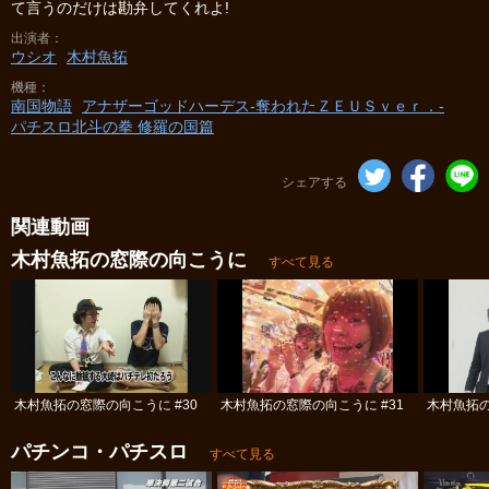
て言うのだけは勘弁してくれよ!
出演者
ウシオ
木村魚拓
機種
南国物語
アナザーゴッドハーデス-奪われたＺＥＵＳｖｅｒ．-
パチスロ北斗の拳 修羅の国篇
シェアする
関連動画
木村魚拓の窓際の向こうに
すべて見る
木村魚拓の窓際の向こうに #30
木村魚拓の窓際の向こうに #31
木村魚拓の
パチンコ・パチスロ
すべて見る