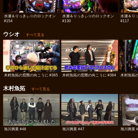
水瀬＆りっきぃ☆のロックオン
水瀬＆りっきぃ☆のロックオン
水瀬＆り
#154
#130
#117
ウシオ
すべて見る
木村魚拓の窓際の向こうに #365
木村魚拓の窓際の向こうに #364
木村魚拓の
木村魚拓
すべて見る
旭川興業 #48
旭川興業 #47
旭川興業 #