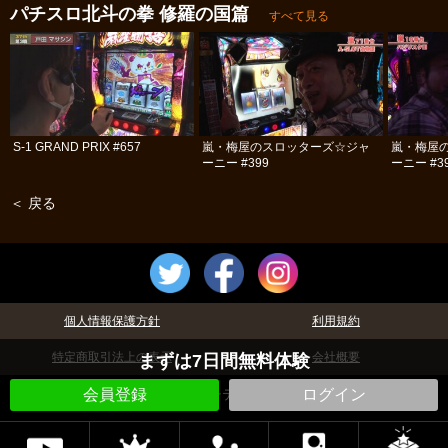
パチスロ北斗の拳 修羅の国篇
すべて見る
S-1 GRAND PRIX #657
嵐・梅屋のスロッターズ☆ジャ
嵐・梅屋
ーニー #399
ーニー #3
＜ 戻る
個人情報保護方針
利用規約
特定商取引法上の表示
会社概要
まずは7日間無料体験
©パチテレ！
会員登録
ログイン