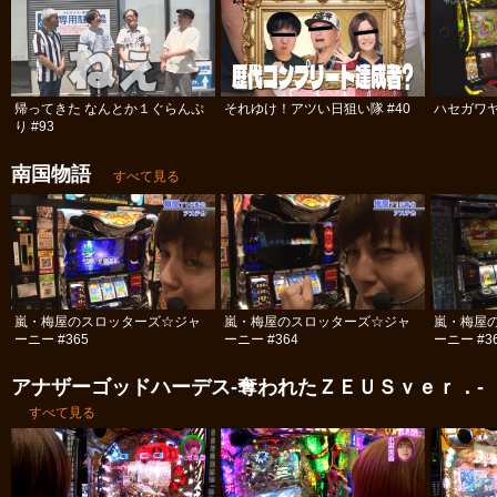
帰ってきた なんとか１ぐらんぷ
それゆけ！アツい日狙い隊 #40
ハセガワヤ
り #93
南国物語
すべて見る
嵐・梅屋のスロッターズ☆ジャ
嵐・梅屋のスロッターズ☆ジャ
嵐・梅屋
ーニー #365
ーニー #364
ーニー #3
アナザーゴッドハーデス-奪われたＺＥＵＳｖｅｒ．-
すべて見る