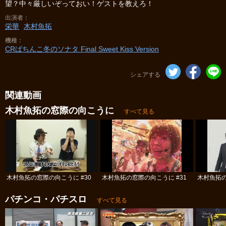
望？中々厳しいぞっておい！ゲストを教えろ！
出演者
栄華
木村魚拓
機種
CRぱちんこ冬のソナタ Final Sweet Kiss Version
シェアする
関連動画
木村魚拓の窓際の向こうに
すべて見る
木村魚拓の窓際の向こうに #30
木村魚拓の窓際の向こうに #31
木村魚拓の
パチンコ・パチスロ
すべて見る