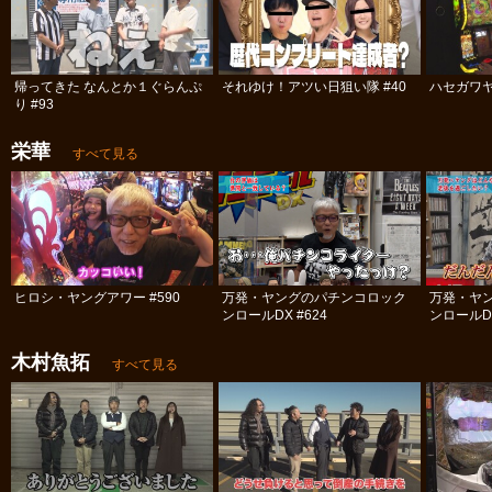
帰ってきた なんとか１ぐらんぷ
それゆけ！アツい日狙い隊 #40
ハセガワヤ
り #93
栄華
すべて見る
ヒロシ・ヤングアワー #590
万発・ヤングのパチンコロック
万発・ヤ
ンロールDX #624
木村魚拓
すべて見る