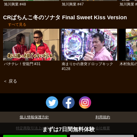
旭川興業 #48
旭川興業 #47
旭川興業 #
CRぱちんこ冬のソナタ Final Sweet Kiss Version
すべて見る
パチテレ！登龍門 #31
南まりかの唐突ドロップキック
木村魚拓の
#128
＜ 戻る
個人情報保護方針
利用規約
特定商取引法上の表示
会社概要
まずは7日間無料体験