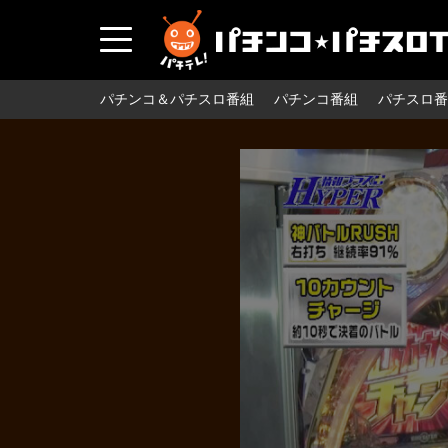
パチンコ＆パチスロ番組
パチンコ番組
パチスロ番