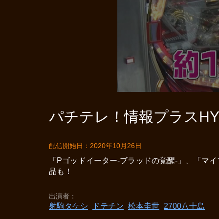
パチテレ！情報プラスHYPE
配信開始日：2020年10月26日
「Pゴッドイーター-ブラッドの覚醒-」、「マイ
品も！
出演者
射駒タケシ
ドテチン
松本圭世
2700八十島