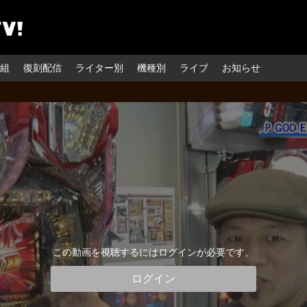
組
復刻配信
ライター別
機種別
ライブ
お知らせ
この動画を視聴するにはログインが必要です。
ログイン