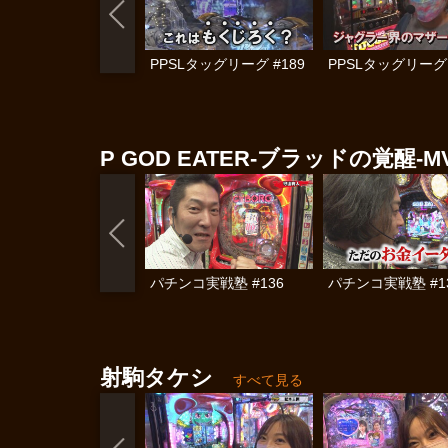
PPSLタッグリーグ #189
PPSLタッグリーグ 
P GOD EATER‐ブラッドの覚醒‐M
パチンコ実戦塾 #136
パチンコ実戦塾 #1
射駒タケシ
すべて見る