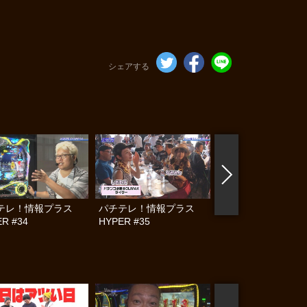
シェアする
テレ！情報プラス
パチテレ！情報プラス
パチテレ！情報プラ
R #34
HYPER #35
HYPER #36