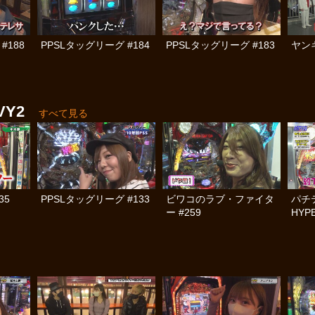
#188
PPSLタッグリーグ #184
PPSLタッグリーグ #183
ヤン
VY2
すべて見る
35
PPSLタッグリーグ #133
ビワコのラブ・ファイタ
パチ
ー #259
HYPE