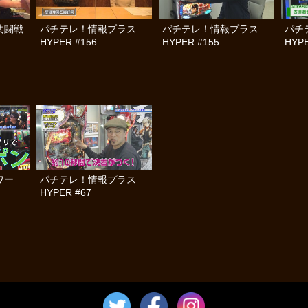
共闘戦
パチテレ！情報プラス
パチテレ！情報プラス
パチ
HYPER #156
HYPER #155
HYPE
ワー
パチテレ！情報プラス
HYPER #67