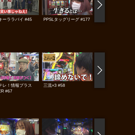
キーララバイ #45
PPSLタッグリーグ #177
沖に召すままに！ #
テレ！情報プラス
三流×3 #58
三流×3 #57
R #67