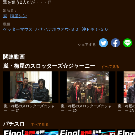
撃を狙う2人だが・・・!?
出演者
嵐
梅屋シン
機種
ゲッターマウス
ハナハナホウオウ‐３０
沖ドキ！‐３０
シェアする
関連動画
嵐・梅屋のスロッターズ☆ジャーニー
すべて見る
嵐・梅屋のスロッターズ☆ジャ
嵐・梅屋のスロッターズ☆ジャ
嵐・梅屋
ーニー #1
ーニー #2
ーニー #3
パチスロ
すべて見る