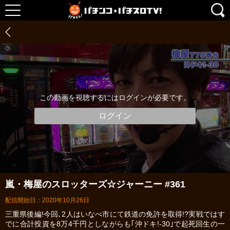
この動画を視聴するにはログインが必要です。
ログイン
嵐・梅屋のスロッターズ☆ジャーニー #361
配信開始日：2020年10月26日
三重県後編!今回､2人はいなべ市にて鉄道の免許を取得!?実戦ではす
でに合計投資を8万4千円としながらも｢沖ドキ!-30｣で起死回生の一