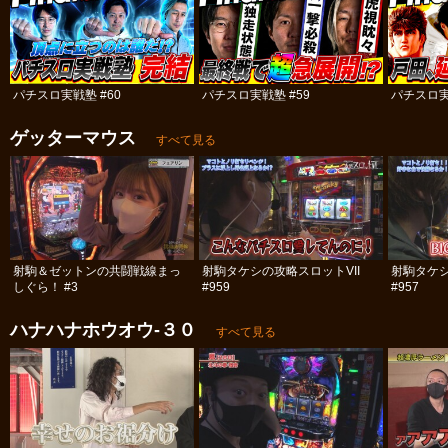
パチスロ実戦塾 #60
パチスロ実戦塾 #59
パチスロ実
ゲッターマウス
すべて見る
射駒＆ゼットンの共闘戦線まっ
射駒タケシの攻略スロットVII
射駒タケシ
しぐら！ #3
#959
#957
ハナハナホウオウ‐３０
すべて見る