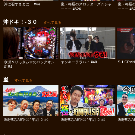
沖に召すままに！ #44
嵐・梅屋のスロッターズ☆ジャ
嵐・梅屋
ーニー #626
ーニー #6
沖ドキ！‐３０
すべて見る
水瀬＆りっきぃ☆のロックオン
ヤンキーララバイ #40
S-1 GRAN
#154
嵐
すべて見る
嗚呼!!花の昭和54年組 ２ #6
嗚呼!!花の昭和54年組 ２ #5
嗚呼!!花の