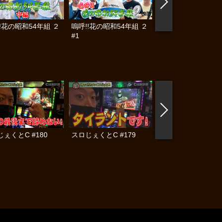
!花の昭和54年組 ２
嗚呼!!花の昭和54年組 ２
懲役777年 #30
#1
ぇくとC #180
スロじぇくとC #179
スロじぇくとC #17