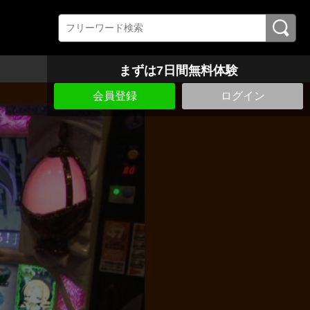
まずは7日間無料体験
会員登録
ログイン