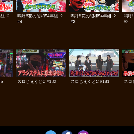
年組 ２
嗚呼!!花の昭和54年組 ２
嗚呼!!花の昭和54年組 ２
嗚呼!
#4
#3
#2
5
スロじぇくとC #182
スロじぇくとC #181
スロじ