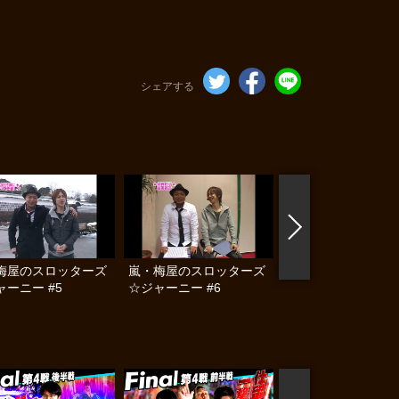
シェアする
梅屋のスロッターズ
嵐・梅屋のスロッターズ
嵐・梅屋のスロッタ
ャーニー #5
☆ジャーニー #6
☆ジャーニー #7