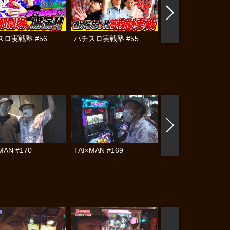
スロ実戦塾 #56
パチスロ実戦塾 #55
第1回 レトスロ王
#4
MAN #170
TAI×MAN #169
嵐・梅屋のスロッタ
☆ジャーニー #440