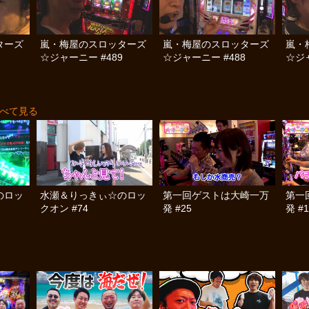
ターズ
嵐・梅屋のスロッターズ
嵐・梅屋のスロッターズ
嵐・
☆ジャーニー #489
☆ジャーニー #488
☆ジャ
べて見る
のロッ
水瀬＆りっきぃ☆のロッ
第一回ゲストは大崎一万
第一
クオン #74
発 #25
発 #1