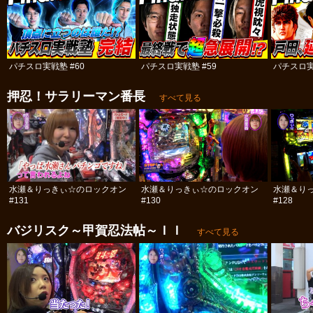
パチスロ実戦塾 #60
パチスロ実戦塾 #59
パチスロ実
押忍！サラリーマン番長
すべて見る
水瀬＆りっきぃ☆のロックオン
水瀬＆りっきぃ☆のロックオン
水瀬＆り
#131
#130
#128
バジリスク～甲賀忍法帖～ＩＩ
すべて見る