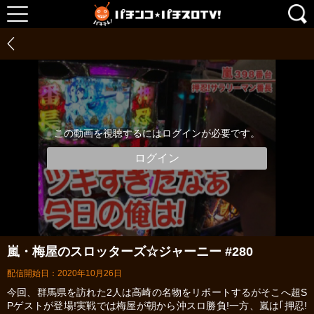
この動画を視聴するにはログインが必要です。
ログイン
嵐・梅屋のスロッターズ☆ジャーニー #280
配信開始日：2020年10月26日
今回、群馬県を訪れた2人は高崎の名物をリポートするがそこへ超S
Pゲストが登場!実戦では梅屋が朝から沖スロ勝負!一方、嵐は｢押忍!