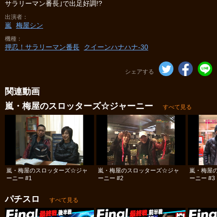
サラリーマン番長｣で出足好調!?
出演者
嵐
梅屋シン
機種
押忍！サラリーマン番長
クイーンハナハナ‐30
シェアする
関連動画
嵐・梅屋のスロッターズ☆ジャーニー
すべて見る
嵐・梅屋のスロッターズ☆ジャ
嵐・梅屋のスロッターズ☆ジャ
嵐・梅屋
ーニー #1
ーニー #2
ーニー #3
パチスロ
すべて見る