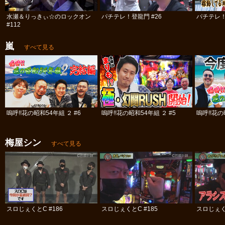
水瀬＆りっきぃ☆のロックオン
パチテレ！登龍門 #26
パチテレ！
#112
嵐
すべて見る
嗚呼!!花の昭和54年組 ２ #6
嗚呼!!花の昭和54年組 ２ #5
嗚呼!!花の
梅屋シン
すべて見る
スロじぇくとC #186
スロじぇくとC #185
スロじぇくと