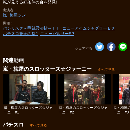
転が見える好条件の台を発見!
出演者
嵐
梅屋シン
機種
バジリスク～甲賀忍法帖～ＩＩ
ニューアイムジャグラーＥＸ
パチスロ蒼天の拳2
ニューパルサーSP
シェアする
関連動画
嵐・梅屋のスロッターズ☆ジャーニー
すべて見る
嵐・梅屋のスロッターズ☆ジャ
嵐・梅屋のスロッターズ☆ジャ
嵐・梅屋
ーニー #1
ーニー #2
ーニー #3
パチスロ
すべて見る