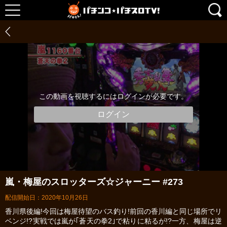
この動画を視聴するにはログインが必要です。
ログイン
嵐・梅屋のスロッターズ☆ジャーニー #273
配信開始日：2020年10月26日
香川県後編!今回は梅屋待望のバス釣り!前回の香川編と同じ場所でリ
ベンジ!?実戦では嵐が｢蒼天の拳2｣で粘りに粘るが!?一方、梅屋は逆