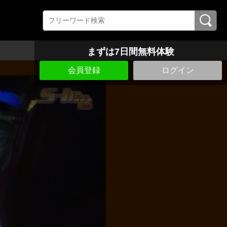
まずは7日間無料体験
会員登録
ログイン