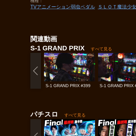
機種
TVアニメーション弱虫ペダル
ＳＬＯＴ魔法少
関連動画
S-1 GRAND PRIX
すべて見る
S-1 GRAND PRIX #399
S-1 GRAND PRIX 
パチスロ
すべて見る