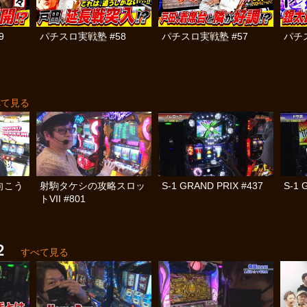
9
パチスロ実戦塾 #58
パチスロ実戦塾 #57
パチ
べて見る
向こう
射駒タケシの攻略スロッ
S-1 GRAND PRIX #437
S-1 
トVII #801
２
すべて見る