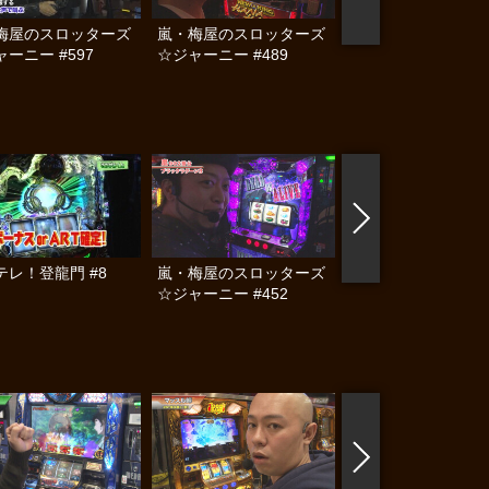
梅屋のスロッターズ
嵐・梅屋のスロッターズ
嵐・梅屋のスロッタ
ーニー #597
☆ジャーニー #489
☆ジャーニー #488
テレ！登龍門 #8
嵐・梅屋のスロッターズ
嵐・梅屋のスロッタ
☆ジャーニー #452
☆ジャーニー #445