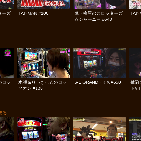
ターズ
TAI×MAN #200
嵐・梅屋のスロッターズ
TAI×
☆ジャーニー #648
のロッ
水瀬＆りっきぃ☆のロッ
S-1 GRAND PRIX #658
射駒
クオン #136
トVII
見る