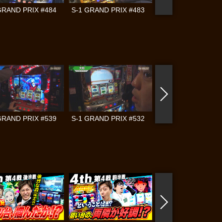
GRAND PRIX #484
S-1 GRAND PRIX #483
S-1 GRAND PRIX #
GRAND PRIX #539
S-1 GRAND PRIX #532
S-1 GRAND PRIX #