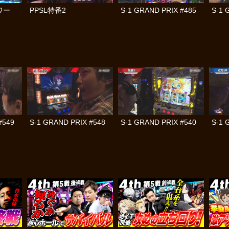
ワー
PPSL特番2
S-1 GRAND PRIX #485
S-1 
#549
S-1 GRAND PRIX #548
S-1 GRAND PRIX #540
S-1 