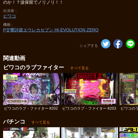
のか！？波保留でノリノリ！！
出演者
ビワコ
機種
P交響詩篇エウレカセブン HI‐EVOLUTION ZERO
シェアする
関連動画
ビワコのラブファイター
すべて見る
ビワコのラブ・ファイター #202
ビワコのラブ・ファイター #203
ビワコのラ
パチンコ
すべて見る