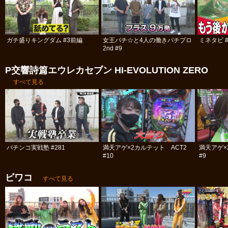
ガチ盛りキングダム #3前編
女王パチ☆と4人の働きパチプロ
ミネタビ #
2nd #9
P交響詩篇エウレカセブン HI‐EVOLUTION ZERO
すべて見る
パチンコ実戦塾 #281
満天アゲ×2カルテット ACT2
満天アゲ×
#10
#9
ビワコ
すべて見る