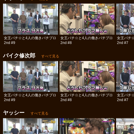
女王パチ☆と4人の働きパチプロ
女王パチ☆と4人の働きパチプロ
女王パチ
2nd #9
2nd #8
2nd #7
バイク修次郎
すべて見る
女王パチ☆と4人の働きパチプロ
女王パチ☆と4人の働きパチプロ
女王パチ
2nd #9
2nd #8
2nd #7
ヤッシー
すべて見る