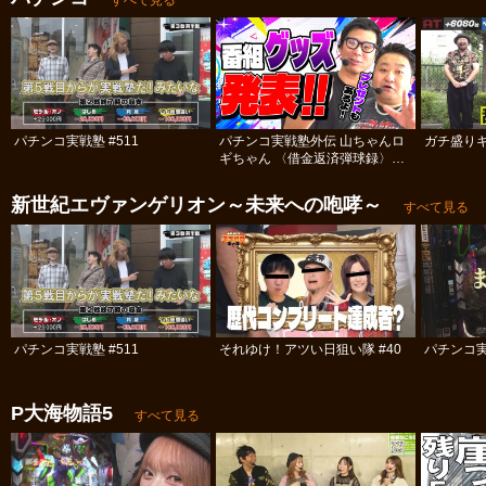
パチンコ実戦塾 #511
パチンコ実戦塾外伝 山ちゃんロ
ガチ盛りキ
ギちゃん 〈借金返済弾球録〉
#113
新世紀エヴァンゲリオン～未来への咆哮～
すべて見る
パチンコ実戦塾 #511
それゆけ！アツい日狙い隊 #40
パチンコ実
P大海物語5
すべて見る