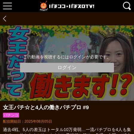
この動画を視聴するにはログインが必要です。
ログイン
女王パチ☆と4人の働きパチプロ #9
パチンコ
配信開始日：2025年08月05日
過去4戦、5人の差玉はトータル10万発弱…一流パチプロを4人も集