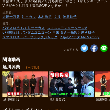
目指す！久しぶりの全員ノリ打ち実戦！沖とくりがモンキーターン
Vでガチ立ち回り！青島SG突入なるか！？
出演者
大崎一万発
沖ヒカル
木村魚拓
くり
神谷玲子
機種
パチスロ からくりサーカス
スマスロモンキーターンV
eF機動戦士ガンダムユニコーン 再来‐白き一角獣と黒き獅子‐
スマスロスーパーブラックジャック
P 冬のソナタ My Memory
シェアする
関連動画
旭川興業
すべて見る
旭川興業 #1
旭川興業 #2
旭川興業 #