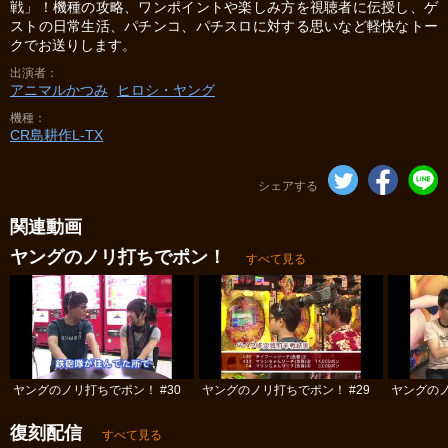
戦」！機種の攻略、ワンポイントや楽しみ方を視聴者に伝授し、ゲ
ストの日常生活、パチンコ、パチスロに対する思いなど軽快なトー
クでお送りします。
出演者
アニマルかつみ
ヒロシ・ヤング
機種
CR島耕作L-TX
シェアする
関連動画
ヤングのノリ打ちでポン！
すべて見る
ヤングのノリ打ちでポン！ #30
ヤングのノリ打ちでポン！ #29
ヤングのノ
復刻配信
すべて見る