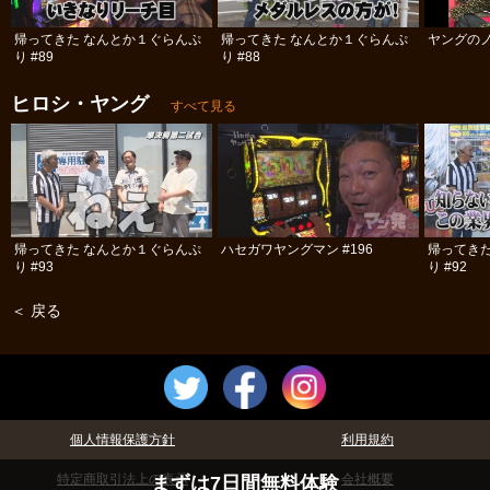
帰ってきた なんとか１ぐらんぷ
帰ってきた なんとか１ぐらんぷ
ヤングのノ
り #89
り #88
ヒロシ・ヤング
すべて見る
帰ってきた なんとか１ぐらんぷ
ハセガワヤングマン #196
帰ってき
り #93
り #92
＜ 戻る
個人情報保護方針
利用規約
特定商取引法上の表示
会社概要
まずは7日間無料体験