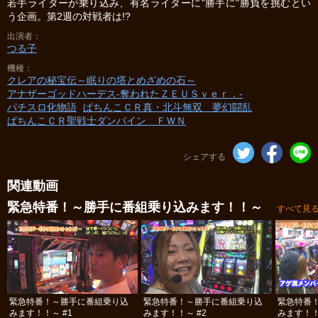
若手ライターが乗り込み、有名ライターに"勝手に"勝負を挑むとい
う企画。第2週の対戦者は!?
出演者
つる子
機種
クレアの秘宝伝～眠りの塔とめざめの石～
アナザーゴッドハーデス-奪われたＺＥＵＳｖｅｒ．-
パチスロ化物語
ぱちんこＣＲ真・北斗無双 夢幻闘乱
ぱちんこＣＲ聖戦士ダンバイン ＦＷＮ
シェアする
関連動画
緊急特番！～勝手に番組乗り込みます！！～
すべて見
緊急特番！～勝手に番組乗り込
緊急特番！～勝手に番組乗り込
緊急特番
みます！！～ #1
みます！！～ #2
みます！！