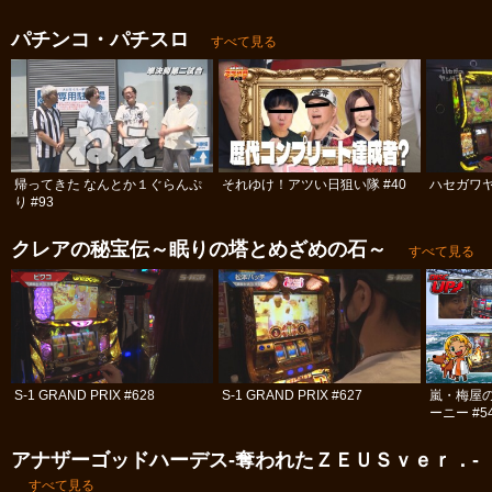
パチンコ・パチスロ
すべて見る
帰ってきた なんとか１ぐらんぷ
それゆけ！アツい日狙い隊 #40
ハセガワヤ
り #93
クレアの秘宝伝～眠りの塔とめざめの石～
すべて見る
S-1 GRAND PRIX #628
S-1 GRAND PRIX #627
嵐・梅屋
ーニー #5
アナザーゴッドハーデス-奪われたＺＥＵＳｖｅｒ．-
すべて見る