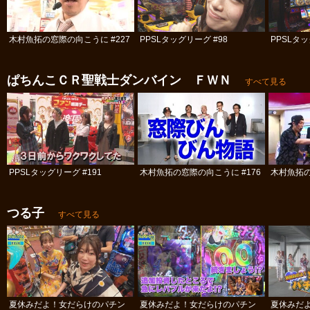
木村魚拓の窓際の向こうに #227
PPSLタッグリーグ #98
PPSLタッ
ぱちんこＣＲ聖戦士ダンバイン ＦＷＮ
すべて見る
PPSLタッグリーグ #191
木村魚拓の窓際の向こうに #176
木村魚拓の
つる子
すべて見る
夏休みだよ！女だらけのパチン
夏休みだよ！女だらけのパチン
夏休みだ