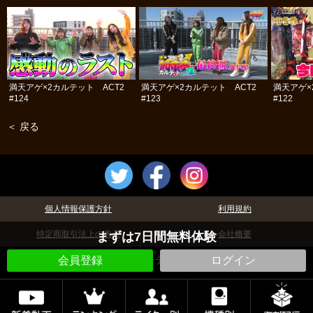
満天アゲ×2カルテット ACT2
満天アゲ×2カルテット ACT2
満天アゲ×
#124
#123
#122
＜ 戻る
個人情報保護方針
利用規約
特定商取引法上の表示
会社概要
まずは7日間無料体験
©パチテレ！
会員登録
ログイン