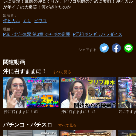
レに登場！庶民の沖＆くりが、ビワコ男爵のために実戦！沖ヒカル
が年イチの大爆笑！何が起きたのか
出演者
沖ヒカル
くり
ビワコ
機種
P真・北斗無双 第3章 ジャギの逆襲
P元祖ギンギラパラダイス
シェアする
関連動画
沖に召すままに！
すべて見る
沖に召すままに！ #1
沖に召すままに！ #2
沖に召すま
パチンコ・パチスロ
すべて見る