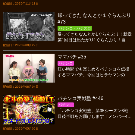
役レジェンドが大参戦！山ロギの先輩
配信日：2025年11月13日
の腕前はいかに！？今回のレジェンド
帰ってきた なんとか１ぐらんぷり
はひと味違うぞ！
#73
パチンコ・パチスロ
帰ってきたなんとか1ぐらんぷり！新章
第1回目は出たがり1ぐらんぷり！自己
顕示欲の塊の3人のライターが登場！果
配信日：2025年09月29日
たして、出たがり1に輝くのは！？
ママパチ #35
パチンコ
短い時間でも楽しめるパチンコを伝授
するママパチ。今回はヒラヤマンの代
わりにスーパー助っ人が登場！？ノビ
ノビと打ち込む第４のママパチメンバ
配信日：2025年08月04日
ーの実力やいかに！？
パチンコ実戦塾 #446
パチンコ
「パチンコ実戦塾」第35シーズン6戦
目後半戦をお届けします！メンバー4人
がプラス収支を目指し奮闘中。今シー
ズンは全員残留する事ができるのか?お
配信日：2025年05月09日
楽しみに！