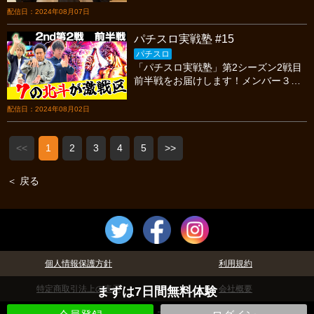
る中、とんでもない事件が勃発！果た
配信日：2024年08月07日
して、その事件とは一体？
パチスロ実戦塾 #15
パチスロ
「パチスロ実戦塾」第2シーズン2戦目
前半戦をお届けします！メンバー３人
がプラス収支を目指し奮闘中。７の日
で北斗に注目が集まるが、高設定台を
配信日：2024年08月02日
掴み取る事はできるのか
<<
1
2
3
4
5
>>
＜ 戻る
個人情報保護方針
利用規約
特定商取引法上の表示
会社概要
まずは7日間無料体験