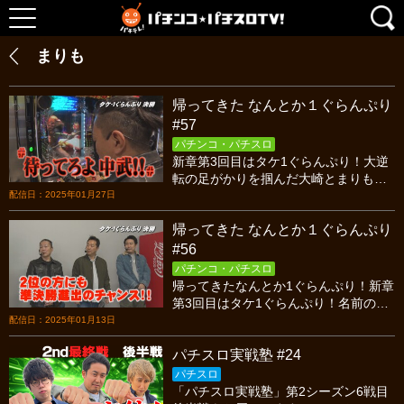
まりも
帰ってきた なんとか１ぐらんぷり
#57
パチンコ・パチスロ
新章第3回目はタケ1ぐらんぷり！大逆
転の足がかりを掴んだ大崎とまりも、
堅実な戦い方をする中武に追いつく
配信日：2025年01月27日
か！？果たして、タケ1に輝くのは！？
帰ってきた なんとか１ぐらんぷり
#56
パチンコ・パチスロ
帰ってきたなんとか1ぐらんぷり！新章
第3回目はタケ1ぐらんぷり！名前の一
部にタケが付くだけで呼ばれた3人のラ
配信日：2025年01月13日
イターが登場！果たして、タケ1に輝く
パチスロ実戦塾 #24
のは！？
パチスロ
「パチスロ実戦塾」第2シーズン6戦目