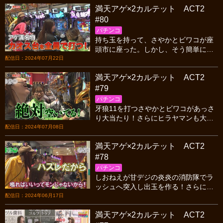
満天アゲ×2カルテット ACT2
た！祭りの予感！？
#80
パチンコ
持ち玉を持って、さやかとビワコが座
頭市に座った。しかし、そう簡単に事
は進まず、ヒラヤマンとしおねえも呼
配信日：2024年07月22日
び4人で大当たりを目指すが、いつぞや
満天アゲ×2カルテット ACT2
の悪夢が脳裏をよぎる。
#79
パチンコ
牙狼11を打つさやかとビワコがあっさ
り大当たり！さらにヒラヤマンも大当
たりが引けた！そして、さやかとビワ
配信日：2024年07月08日
コががアノ機種との闘いに終止符を打
満天アゲ×2カルテット ACT2
つべく、戦場に赴く…。
#78
パチンコ
しおねえが甘デジの炎炎の消防隊でラ
ッシュへ突入し出玉を作る！さらに、
さやかも牙狼11でSTへ突入し出玉を作
配信日：2024年06月17日
る！ビワコとヒラヤマンも大当りを狙
満天アゲ×2カルテット ACT2
うが…。