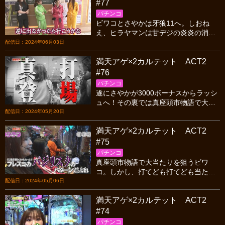
#77
パチンコ
ビワコとさやかは牙狼11へ。しおね
え、ヒラヤマンは甘デジの炎炎の消防
隊へ。前回座頭市で痛い目に遭った4人
配信日：2024年06月03日
は、誰が座頭市へ行くかを牽制し合う
満天アゲ×2カルテット ACT2
不穏な空気に。
#76
パチンコ
遂にさやかが3000ボーナスからラッシ
ュへ！その裏では真座頭市物語で大苦
戦するビワコとヒラヤマンに、強力な
配信日：2024年05月20日
助っ人しおねえが加わった！さぁ座頭
満天アゲ×2カルテット ACT2
市を攻略出来るのか！
#75
パチンコ
真座頭市物語で大当たりを狙うビワ
コ。しかし、打てども打てども当たる
気配はない。その時、アゲ満の黒歴史
配信日：2024年05月06日
である「バジリスク」の面影が脳裏を
満天アゲ×2カルテット ACT2
横切る。
#74
パチンコ