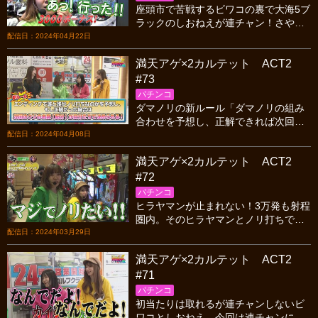
座頭市で苦戦するビワコの裏で大海5ブ
ラックのしおねえが連チャン！さやか
もリゼロ2で3000ボーナスを引き連チ
配信日：2024年04月22日
ャンに期待！さぁ気になるダマノリの
満天アゲ×2カルテット ACT2
組み合わせは？
#73
パチンコ
ダマノリの新ルール「ダマノリの組み
合わせを予想し、正解できれば次回の
クジの本数を決められる！」ことにな
配信日：2024年04月08日
り、予想しながらの実戦。どんな組み
満天アゲ×2カルテット ACT2
合わせなのか？
#72
パチンコ
ヒラヤマンが止まれない！3万発も射程
圏内。そのヒラヤマンとノリ打ちでき
れば勝ち確定のプレミアムシートが用
配信日：2024年03月29日
意されている。今回のダマノリはどん
満天アゲ×2カルテット ACT2
な組み合わせなのか？
#71
パチンコ
初当たりは取れるが連チャンしないビ
ワコとしおねえ。今回は連チャンに苦