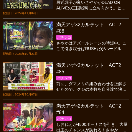
最近調子が良いさやかがDEAD OR
ALIVEの三国戦騎に立ち向かう。ヒラ
ヤマン、しおねえは初当りは取れるが
配信日：2024年11月04日
50％の壁が越えられない。今回はイヤ
満天アゲ×2カルテット ACT2
～な雰囲気&hellip;。
#86
パチンコ
さやかはアズールレーンの時短中。こ
こで引き戻せばRUSHだがハードルは
ちょっと高め。その時ビワコがリング
配信日：2024年10月21日
でSTヘ突入させた！久々の4ノリで勝
満天アゲ×2カルテット ACT2
利を掴めるのか？
#85
パチンコ
前回、ダマノリの組み合わせを正解さ
せたので、クジの本数を自分達で決め
られる。相談した結果クジの本数は1本
配信日：2024年10月07日
にして久々の4ノリをすることに。果た
満天アゲ×2カルテット ACT2
して結果は？
#84
パチンコ
しおねえが4500ボーナスを引き、大量
出玉のチャンスが訪れる！さやか、ヒ