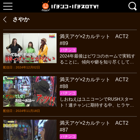
さやか
満天アゲ×2カルテット ACT2
#89
パチンコ
2024年最後はビワコのホームで実戦す
ることに。傾向や癖を知り尽くしてい
るビワコはe花の慶次でラッキートリガ
配信日：2024年12月02日
ーをゲット!!さやかもしおねえも調子が
満天アゲ×2カルテット ACT2
良いぞ！
#88
パチンコ
しおねえはユニコーンでRUSHスター
ト！連チャンに期待する中、ヒラヤマ
ンがまどマギ3をヤメて移動する。ビワ
配信日：2024年11月18日
コは相変わらず音沙汰なし。その時、
満天アゲ×2カルテット ACT2
さやかに先バレが！！
#87
パチンコ