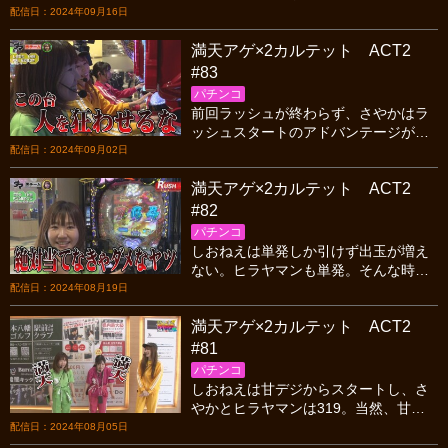
ラヤマンも大当りを引き大興奮！人を
配信日：2024年09月16日
狂わせる、真・花の慶次3-黄金一閃-に
満天アゲ×2カルテット ACT2
3人が狂喜乱舞！
#83
パチンコ
前回ラッシュが終わらず、さやかはラ
ッシュスタートのアドバンテージがあ
る。そしてダマノリの組み合わせ予想
配信日：2024年09月02日
が正解し、クジの棒の本数を決める事
満天アゲ×2カルテット ACT2
ができるが何本にする？
#82
パチンコ
しおねえは単発しか引けず出玉が増え
ない。ヒラヤマンも単発。そんな時、
うる星やつらを打っているさやかがラ
配信日：2024年08月19日
ッキートリガーに突入し、アクセル全
満天アゲ×2カルテット ACT2
開の大連チャン！！
#81
パチンコ
しおねえは甘デジからスタートし、さ
やかとヒラヤマンは319。当然、甘デ
ジのしおねえは初当たりが軽い。だが
配信日：2024年08月05日
しかし！さやかとヒラヤマンも軽かっ