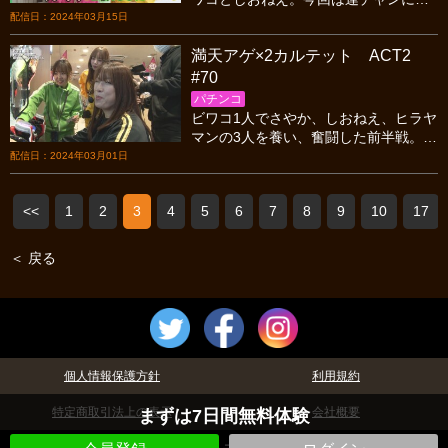
しむパターンか？と思いきやヒラヤマ
配信日：2024年03月15日
ンが連チャンする！しかし、さやかが
満天アゲ×2カルテット ACT2
迷走し台移動を繰り返す。
#70
パチンコ
ビワコ1人でさやか、しおねえ、ヒラヤ
マンの3人を養い、奮闘した前半戦。そ
ろそろビワコの負担を減らしてあげな
配信日：2024年03月01日
ければ…と、思ったその時、アノ人が
爆発する！
<<
1
2
3
4
5
6
7
8
9
10
17
＜ 戻る
個人情報保護方針
利用規約
特定商取引法上の表示
会社概要
まずは7日間無料体験