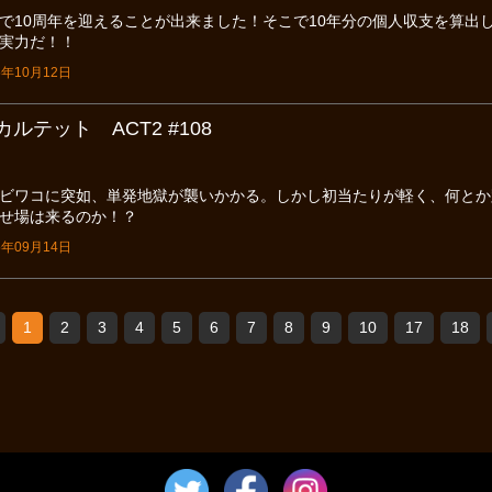
で10周年を迎えることが出来ました！そこで10年分の個人収支を算出
実力だ！！
年10月12日
ルテット ACT2 #108
ビワコに突如、単発地獄が襲いかかる。しかし初当たりが軽く、何とか
せ場は来るのか！？
年09月14日
1
2
3
4
5
6
7
8
9
10
17
18