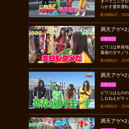
オープニングが
らかす通常運転
配信開始日：2026
満天アゲ×2カ
パチンコ
ビワコは単発地
最後のダマノリ
配信開始日：2026
満天アゲ×2カ
パチンコ
ビワコはものの
しおねえがラッ
配信開始日：2026
満天アゲ×2カ