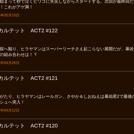
始まって秒で泣くビワコに失笑しながらスタートする。次回が最終回だ
！これがアゲ満！
年05月10日
ルテット ACT2 #122
獄へ陥り、ヒラヤマンはスーパーリーチさえ起こらない展開だが、暴凶
の組み合わせは！？
年04月26日
ルテット ACT2 #121
がたり、ヒラヤマンはレールガン、さやか＆しおねえは暴凶星2で最後
シュへ突入！
年04月12日
ルテット ACT2 #120