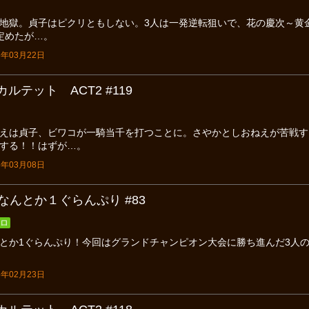
地獄。貞子はピクリともしない。3人は一発逆転狙いで、花の慶次～黄金
定めたが…。
年03月22日
ルテット ACT2 #119
えは貞子、ビワコが一騎当千を打つことに。さやかとしおねえが苦戦す
する！！はずが…。
年03月08日
なんとか１ぐらんぷり #83
ロ
とか1ぐらんぷり！今回はグランドチャンピオン大会に勝ち進んだ3人
年02月23日