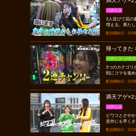
満天アゲ×2カ
パチンコ
3人並びで花の
増える。果たし
配信開始日：2026
帰ってきた 
パチンコ・パチス
3つのカテゴリ
戦にコマを進め
配信開始日：2026
満天アゲ×2カ
パチンコ
ビワコとさやか
意外にも早くさ
配信開始日：2026