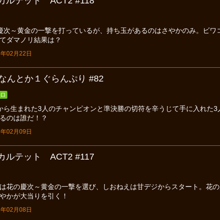
ルテット ACT2 #118
慶次～黄金の一撃を打っているが、持ち玉があるのはさやかのみ。ビワ
てダマノリ結果は？
年02月22日
なんとか１ぐらんぷり #82
ロ
から生まれた3人のチャンピオンと準決勝の切符を辛うじて手に入れた
るのは誰だ！？
年02月09日
ルテット ACT2 #117
は花の慶次～黄金の一撃を選び、しおねえは甘デジからスタート。花の
やかが大当りを引く！
年02月08日