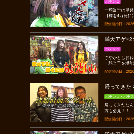
パチンコ
一騎当千は単発
目標を4万発に
配信開始日：2026
満天アゲ×2カ
パチンコ
さやかとしおね
一騎当千を堪能
配信開始日：2026
帰ってきた 
パチンコ・パチス
帰ってきたなん
方も必見！！
配信開始日：2026