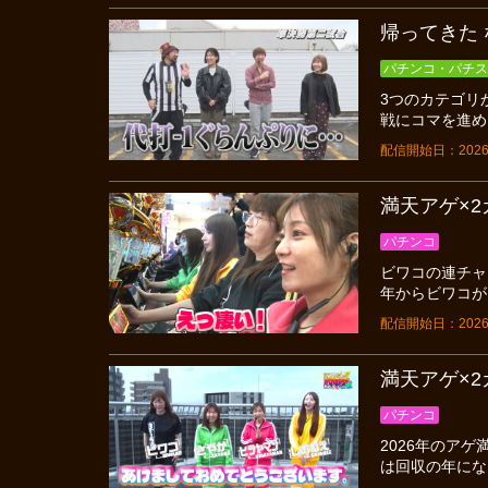
帰ってきた 
パチンコ・パチス
3つのカテゴリ
戦にコマを進め
配信開始日：2026
満天アゲ×2カ
パチンコ
ビワコの連チャ
年からビワコが
配信開始日：2026
満天アゲ×2カ
パチンコ
2026年のア
は回収の年にな