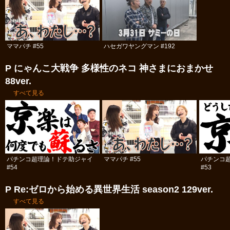
ママパチ #55
ハセガワヤングマン #192
P にゃんこ大戦争 多様性のネコ 神さまにおまかせ
88ver.
すべて見る
パチンコ超理論！ドテ助ジャイ
ママパチ #55
パチンコ
#54
#53
P Re:ゼロから始める異世界生活 season2 129ver.
すべて見る