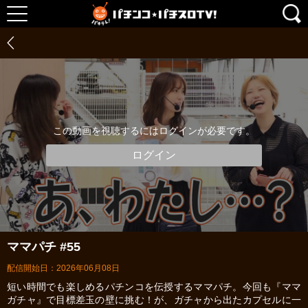
この動画を視聴するにはログインが必要です。
ログイン
ママパチ #55
配信開始日：2026年06月08日
短い時間でも楽しめるパチンコを伝授するママパチ。今回も『ママ
ガチャ』で目標差玉の壁に挑む！が、ガチャから出たカプセルに一