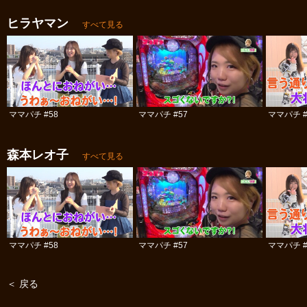
ヒラヤマン
すべて見る
ママパチ #58
ママパチ #57
ママパチ #
森本レオ子
すべて見る
ママパチ #58
ママパチ #57
ママパチ #
＜ 戻る