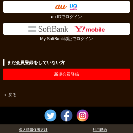
au IDでログイン
My SoftBank認証でログイン
まだ会員登録をしていない方
新規会員登録
＜ 戻る
個人情報保護方針
利用規約