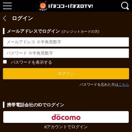
ログイン
メールアドレスでログイン
(クレジットカードの方)
パスワードを表示する
ログイン
パスワードを忘れた方は
こちら
携帯電話会社のIDでログイン
dアカウントでログイン