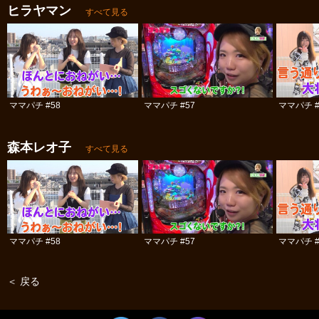
ヒラヤマン
すべて見る
ママパチ #58
ママパチ #57
ママパチ #
森本レオ子
すべて見る
ママパチ #58
ママパチ #57
ママパチ #
＜ 戻る