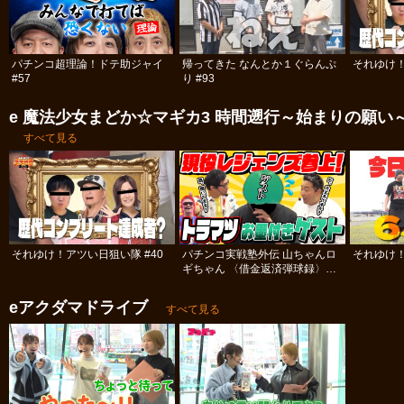
パチンコ超理論！ドテ助ジャイ
帰ってきた なんとか１ぐらんぷ
それゆけ！
#57
り #93
e 魔法少女まどか☆マギカ3 時間遡行～始まりの願い
すべて見る
それゆけ！アツい日狙い隊 #40
パチンコ実戦塾外伝 山ちゃんロ
それゆけ！
ギちゃん 〈借金返済弾球録〉
#111
eアクダマドライブ
すべて見る