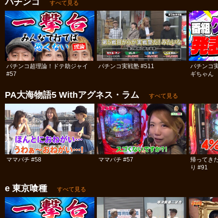
パチンコ
すべて見る
パチンコ超理論！ドテ助ジャイ
パチンコ実戦塾 #511
パチンコ
#57
ギちゃん 
#113
PA大海物語5 Withアグネス・ラム
すべて見る
ママパチ #58
ママパチ #57
帰ってき
り #91
e 東京喰種
すべて見る