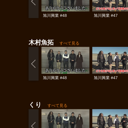
旭川興業 #48
旭川興業 #47
木村魚拓
すべて見る
旭川興業 #48
旭川興業 #47
くり
すべて見る