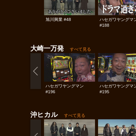
旭川興業 #48
ハセガワヤングマ
#188
大崎一万発
すべて見る
ハセガワヤングマン
ハセガワヤングマ
#196
#195
沖ヒカル
すべて見る