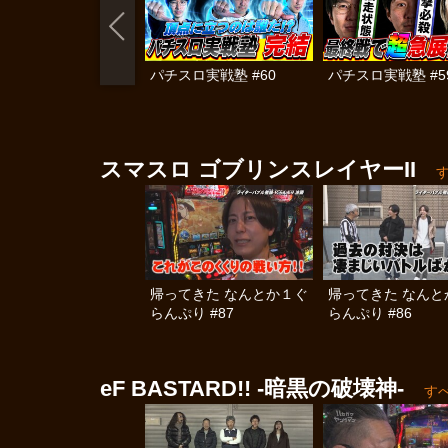
パチスロ実戦塾 #60
パチスロ実戦塾 #5
スマスロ ゴブリンスレイヤーII
帰ってきた なんとか１ぐ
帰ってきた なんと
らんぷり #87
らんぷり #86
eF BASTARD!! ‐暗黒の破壊神‐
す