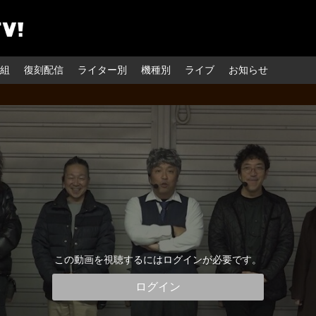
組
復刻配信
ライター別
機種別
ライブ
お知らせ
この動画を視聴するにはログインが必要です。
ログイン