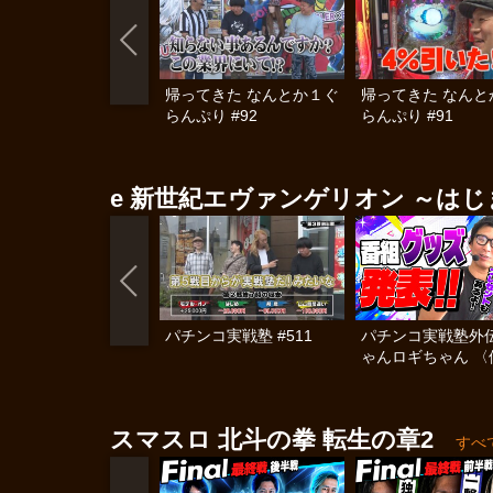
帰ってきた なんとか１ぐ
帰ってきた なんと
らんぷり #92
らんぷり #91
e 新世紀エヴァンゲリオン ～は
パチンコ実戦塾 #511
パチンコ実戦塾外伝
ゃんロギちゃん 〈
済弾球録〉 #113
スマスロ 北斗の拳 転生の章2
すべ