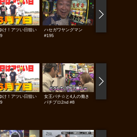
ゆけ！アツい日狙い
ハセガワヤングマン
帰ってきた なんと
9
#195
らんぷり #91
ゆけ！アツい日狙い
女王パチ☆と4人の働き
女王パチ☆と4人の
9
パチプロ2nd #8
パチプロ2nd #7