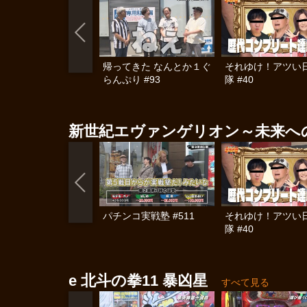
帰ってきた なんとか１ぐ
それゆけ！アツい
らんぷり #93
隊 #40
新世紀エヴァンゲリオン～未来へ
パチンコ実戦塾 #511
それゆけ！アツい
隊 #40
e 北斗の拳11 暴凶星
すべて見る