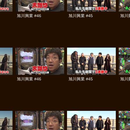
旭川興業 #46
旭川興業 #45
旭川興
旭川興業 #46
旭川興業 #45
旭川興